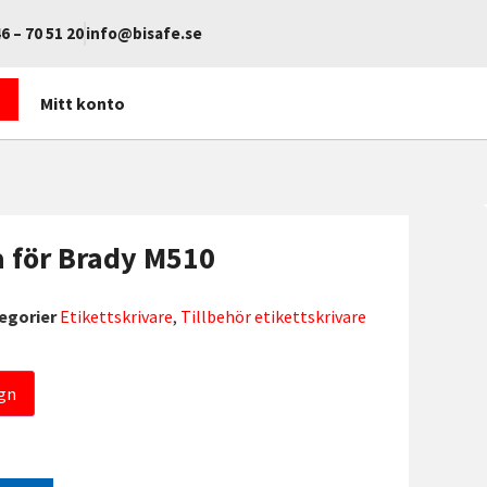
6 – 70 51 20
info@bisafe.se
Mitt konto
 för Brady M510
egorier
Etikettskrivare
,
Tillbehör etikettskrivare
gn