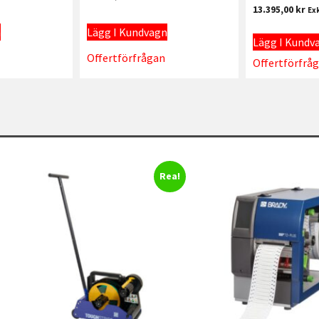
13.395,00
kr
Ex
n
Lägg I Kundvagn
Lägg I Kundv
Offertförfrågan
Offertförfrå
Rea!