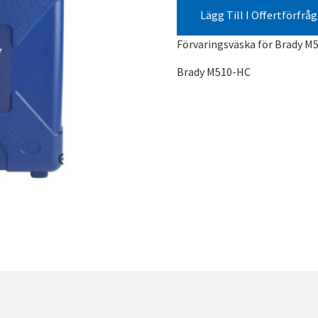
Lägg Till I Offertförfrå
Förvaringsväska för Brady M5
Brady M510-HC