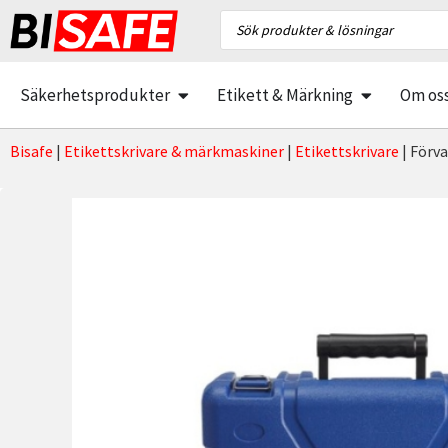
Säkerhetsprodukter
Etikett & Märkning
Om os
Bisafe
|
Etikettskrivare & märkmaskiner
|
Etikettskrivare
|
Förva