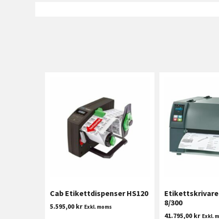
Cab Etikettdispenser HS120
Etikettskrivar
8/300
5.595,00
kr
Exkl. moms
41.795,00
kr
Exkl. 