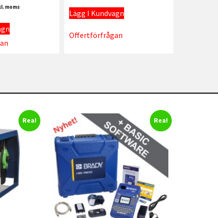
kl. moms
Lägg I Kundvagn
agn
Offertförfrågan
gan
Rea!
Rea!