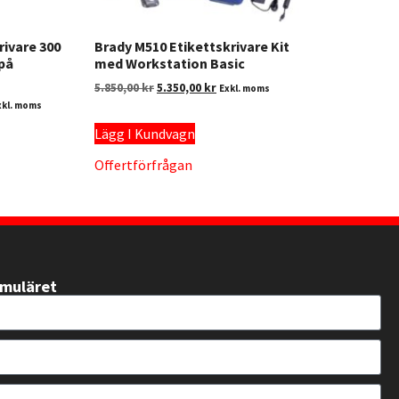
rivare 300
Brady M510 Etikettskrivare Kit
 på
med Workstation Basic
5.850,00
kr
5.350,00
kr
Exkl. moms
xkl. moms
Lägg I Kundvagn
Offertförfrågan
rmuläret