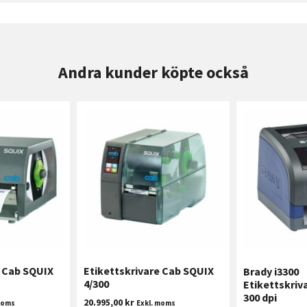
Andra kunder köpte också
e Cab SQUIX
Etikettskrivare Cab SQUIX
Brady i3300
4/300
Etikettskri
300 dpi
20.995,00
kr
moms
Exkl. moms