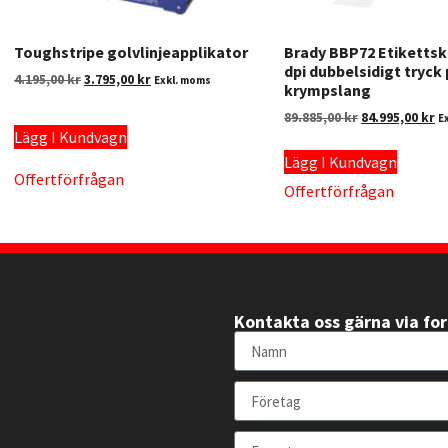
Toughstripe golvlinjeapplikator
Brady BBP72 Etikettsk
dpi dubbelsidigt tryck
4.195,00
kr
3.795,00
kr
Exkl. moms
krympslang
89.885,00
kr
84.995,00
kr
E
Lägg I Kundvagn
Lägg I Kundvagn
Offertförfrågan
Offertförfrågan
Kontakta oss gärna via fo