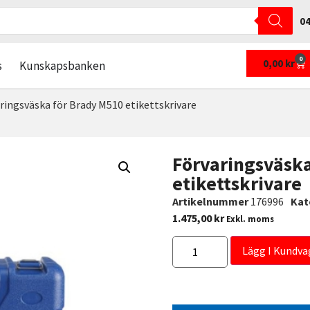
04
0
0,00
kr
s
Kunskapsbanken
ringsväska för Brady M510 etikettskrivare
Förvaringsväska
etikettskrivare
Artikelnummer
176996
Kat
1.475,00
kr
Exkl. moms
Lägg I Kundva