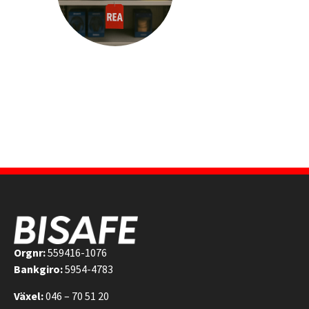
Orgnr:
559416-1076
Bankgiro:
5954-4783
Växel:
046 – 70 51 20