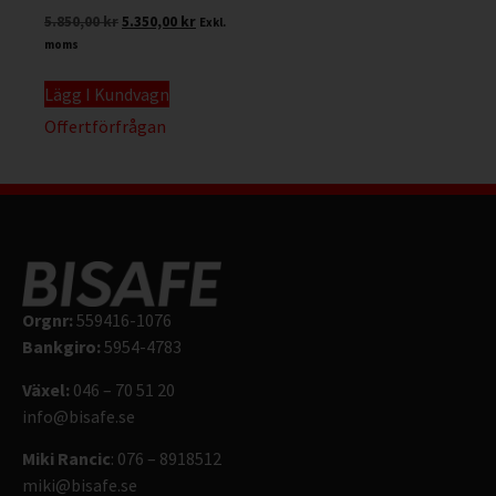
5.850,00
kr
5.350,00
kr
Exkl.
moms
Lägg I Kundvagn
Offertförfrågan
Orgnr:
559416-1076
Bankgiro:
5954-4783
Växel:
046 – 70 51 20
info@bisafe.se
Miki Rancic
: 076 – 8918512
miki@bisafe.se