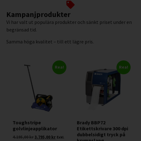
Kampanjprodukter
Vi har valt ut populära produkter och sänkt priset under en
begränsad tid.
Samma höga kvalitet – till ett lägre pris.
Rea!
Rea!
Toughstripe
Brady BBP72
golvlinjeapplikator
Etikettskrivare 300 dpi
dubbelsidigt tryck på
4.195,00
kr
3.795,00
kr
Exkl.
krympslang