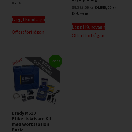
moms
89.885,00
kr
84.995,00
kr
Exkl. moms
Lägg I Kundvagn
Lägg I Kundvagn
Offertförfrågan
Offertförfrågan
Rea!
Brady M510
Etikettskrivare Kit
med Workstation
Basic