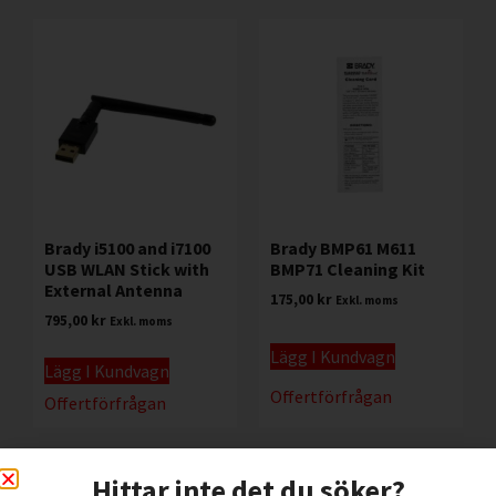
Brady i5100 and i7100
Brady BMP61 M611
USB WLAN Stick with
BMP71 Cleaning Kit
External Antenna
175,00
kr
Exkl. moms
795,00
kr
Exkl. moms
Lägg I Kundvagn
Lägg I Kundvagn
Offertförfrågan
Offertförfrågan
Hittar inte det du söker?