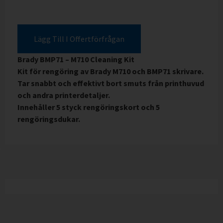
Lägg Till I Offertförfrågan
Brady BMP71 – M710 Cleaning Kit
Kit för rengöring av Brady M710 och BMP71 skrivare.
Tar snabbt och effektivt bort smuts från printhuvud
och andra printerdetaljer.
Innehåller 5 styck rengöringskort och 5
rengöringsdukar.