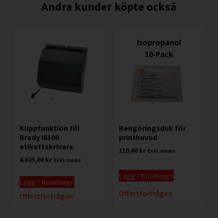
Andra kunder köpte också
Klippfunktion till
Rengöringsduk för
Brady i6100
printhuvud
etikettskrivare
110,00
kr
Exkl. moms
4.025,00
kr
Exkl. moms
Lägg I Kundvagn
Lägg I Kundvagn
Offertförfrågan
Offertförfrågan