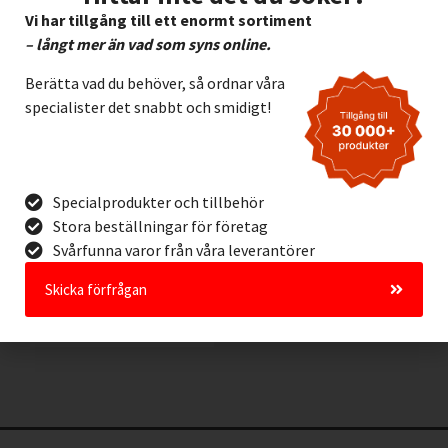
Vi har tillgång till ett enormt sortiment
– långt mer än vad som syns online.
Berätta vad du behöver, så ordnar våra
specialister det snabbt och smidigt!
Förvaringsväska för
Specialprodukter och tillbehör
Brady M611
etikettskrivare
Stora beställningar för företag
Svårfunna varor från våra leverantörer
1.475,00
kr
Exkl. moms
Skicka förfrågan
Lägg I Kundvagn
Offertförfrågan