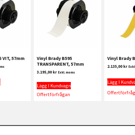
5 VIT, 57mm
Vinyl Brady B595
Vinyl Brady
TRANSPARENT, 57mm
2.135,00
kr
oms
Exk
3.195,00
kr
Exkl. moms
n
Lägg I Kundv
Lägg I Kundvagn
Offertförfrå
Offertförfrågan