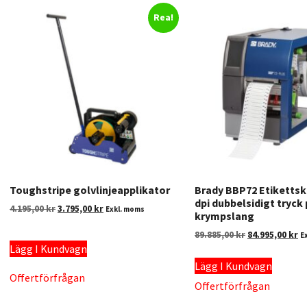
Rea!
Toughstripe golvlinjeapplikator
Brady BBP72 Etikettsk
dpi dubbelsidigt tryck
4.195,00
kr
3.795,00
kr
Exkl. moms
krympslang
89.885,00
kr
84.995,00
kr
E
Lägg I Kundvagn
Lägg I Kundvagn
Offertförfrågan
Offertförfrågan