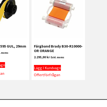
 B595 GUL, 29mm
Färgband Brady B30-R10000-
OR ORANGE
l. moms
2.295,00
kr
Exkl. moms
agn
Lägg I Kundvagn
gan
Offertförfrågan