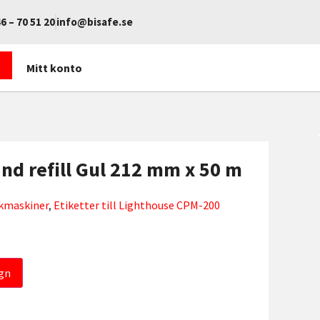
6 – 70 51 20
info@bisafe.se
Mitt konto
d refill Gul 212 mm x 50 m
rkmaskiner
,
Etiketter till Lighthouse CPM-200
gn