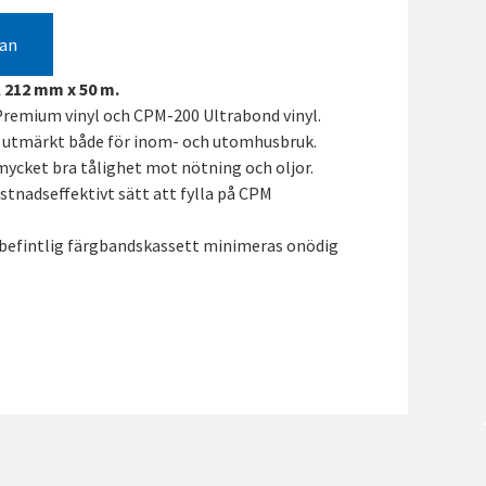
gan
 212 mm x 50 m.
 Premium vinyl och CPM-200 Ultrabond vinyl.
 utmärkt både för inom- och utomhusbruk.
ycket bra tålighet mot nötning och oljor.
ostnadseffektivt sätt att fylla på CPM
 befintlig färgbandskassett minimeras onödig