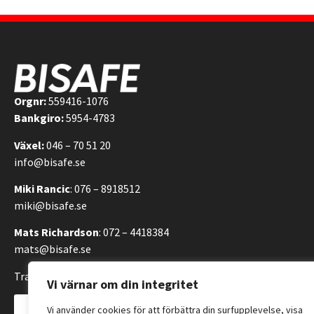
Orgnr:
559416-1076
Bankgiro:
5954-4783
Växel:
046 – 70 51 20
info@bisafe.se
Miki Rancic
: 076 – 8918512
miki@bisafe.se
Mats Richardson
: 072 – 4418384
mats@bisafe.se
Transportvägen 14, 246 42 Löddeköpinge, Sverige
Vi värnar om din integritet
Kontakta oss
Vi använder cookies för att förbättra din surfupplevelse, visa