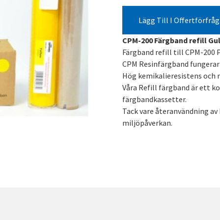
Lägg Till I Offertförfrå
CPM-200 Färgband refill Gul
Färgband refill till CPM-200
CPM Resinfärgband fungerar
Hög kemikalieresistens och m
Våra Refill färgband är ett k
färgbandkassetter.
Tack vare återanvändning av
miljöpåverkan.