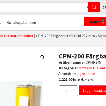
04
0
0,00
kr
s
Kunskapsbanken
al till märkmaskiner
|
CPM-200 Färgband refill Gul 212 mm x 50 m
CPM-200 Färgban
Artikelnummer
CPMR245
Kategorier
Material till mä
Varumärke:
Lighthouse
1.225,00
kr
Exkl. moms
Lägg I Kundva