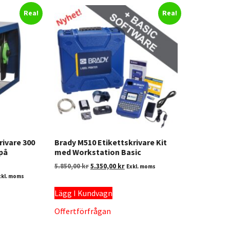
Rea!
Rea!
rivare 300
Brady M510 Etikettskrivare Kit
 på
med Workstation Basic
5.850,00
kr
5.350,00
kr
Exkl. moms
xkl. moms
Lägg I Kundvagn
Offertförfrågan