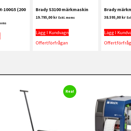
-100G5 (200
Brady S3100 märkmaskin
Brady märkm
19.795,00
kr
38.595,00
kr
Exkl. moms
Ex
moms
Lägg I Kundvagn
Lägg I Kundv
n
Offertförfrågan
Offertförfrå
Rea!