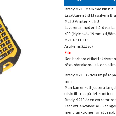
Brady M210 Märkmaskin Kit.
Ersättaren till klassikern B
M210 Printer kit EU
Levereras med en hård väska,
499 (Nylonväv 19mm x 4,88m
M210-KIT EU
Artikelnr.311307
Film
Den bärbara etikettskrivaren 
röst-/datakom-, el- och all
Brady M210 skriver ut på löp
mm.
Man kan enkelt justera längd
utskrifterna på det kontinuer
Brady M210 är en extremt ro
Lätt att använda: ABC-tange
menyfunktioner för att snabb