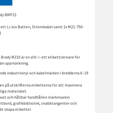
rady BMP21
 ett Li-ion Batteri, Strömkabel samt 1x M21-750-
)
Brady M210 är en allt-i -ett etikettskrivare för
män uppmärkning.
ande industrivinyl och kabelmärken i bredderna 6–19
en på utskrifterna etiketterna för att maximera
liga materialet.
bust och hållbar handhållen märkmaskin.
ntbord, grafikbibliotek, snabbtangenter och
t skapa etiketter.