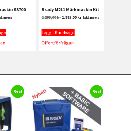
askin S3700
Brady M211 Märkmaskin Kit
2.295,00
kr
1.995,00
kr
kl. moms
Exkl. moms
agn
Lägg I Kundvagn
gan
Offertförfrågan
Rea!
Rea!