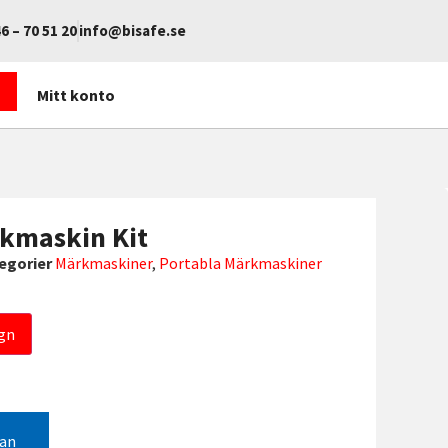
6 – 70 51 20
info@bisafe.se
Mitt konto
kmaskin Kit
egorier
Märkmaskiner
,
Portabla Märkmaskiner
gn
gan