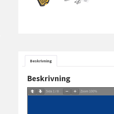
Beskrivning
Beskrivning
Sida
1
/
8
Zoom
100%