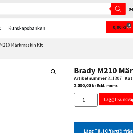
04
0
0,00
kr
s
Kunskapsbanken
 M210 Märkmaskin Kit
Brady M210 Mär
Artikelnummer
311307
Kat
2.090,00
kr
Exkl. moms
Lägg I Kundva
Lägg Till I Offertförfrå