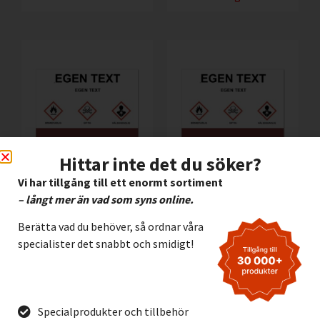
Hittar inte det du söker?
Vi har tillgång till ett enormt sortiment
Cisternskylt
Cisterndekal A2
– långt mer än vad som syns online.
Aluminium A4
550,00
kr
Exkl. moms
250,00
kr
Exkl. moms
Berätta vad du behöver, så ordnar våra
specialister det snabbt och smidigt!
Lägg I Kundvagn
Lägg I Kundvagn
Offertförfrågan
Offertförfrågan
Specialprodukter och tillbehör