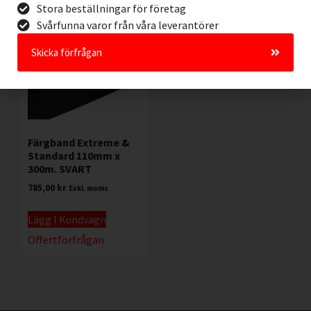
Stora beställningar för företag
Svårfunna varor från våra leverantörer
Skicka förfrågan
Färgband Extreme &
Standard 110mm x
300m. SVART
785,00
kr
Exkl. moms
Lägg I Kundvagn
Offertförfrågan