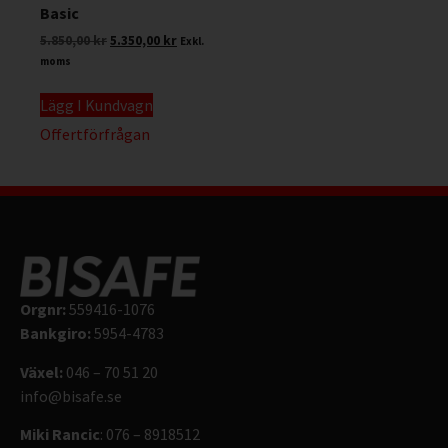
Basic
5.850,00
kr
5.350,00
kr
Exkl.
moms
Lägg I Kundvagn
Offertförfrågan
Orgnr:
559416-1076
Bankgiro:
5954-4783
Växel:
046 – 70 51 20
info@bisafe.se
Miki Rancic
: 076 – 8918512