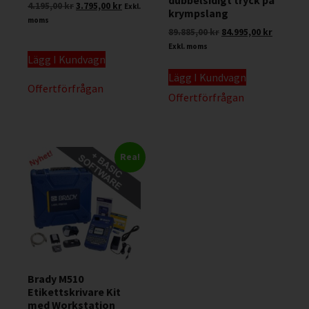
4.195,00
kr
3.795,00
kr
Exkl.
krympslang
moms
89.885,00
kr
84.995,00
kr
Exkl. moms
Lägg I Kundvagn
Lägg I Kundvagn
Offertförfrågan
Offertförfrågan
Rea!
Brady M510
Etikettskrivare Kit
med Workstation