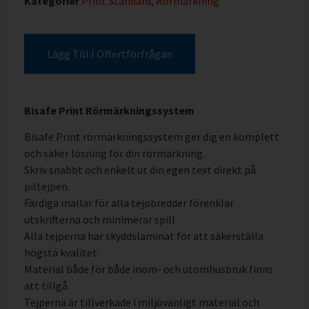
Kategorier
Print Standard
,
Rörmärkning
Lägg Till I Offertförfrågan
Bisafe Print Rörmärkningssystem
Bisafe Print rörmärkningssystem ger dig en komplett
och säker lösning för din rörmärkning.
Skriv snabbt och enkelt ut din egen text direkt på
piltejpen.
Färdiga mallar för alla tejpbredder förenklar
utskrifterna och minimerar spill.
Alla tejperna har skyddslaminat för att säkerställa
högsta kvalitet.
Material både för både inom- och utomhusbruk finns
att tillgå.
Tejperna är tillverkade i miljövänligt material och