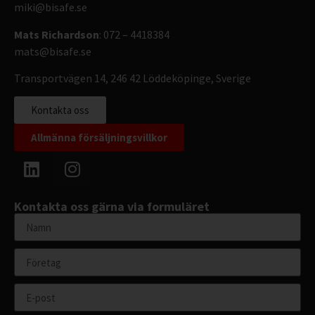
miki@bisafe.se
Mats Richardson
: 072 – 4418384
mats@bisafe.se
Transportvägen 14, 246 42 Löddeköpinge, Sverige
Kontakta oss
Allmänna försäljningsvillkor
Kontakta oss gärna via formuläret