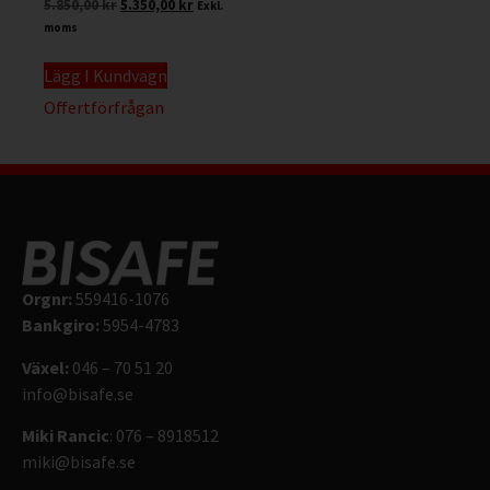
5.850,00
kr
5.350,00
kr
Exkl.
moms
Lägg I Kundvagn
Offertförfrågan
Orgnr:
559416-1076
Bankgiro:
5954-4783
Växel:
046 – 70 51 20
info@bisafe.se
Miki Rancic
: 076 – 8918512
miki@bisafe.se