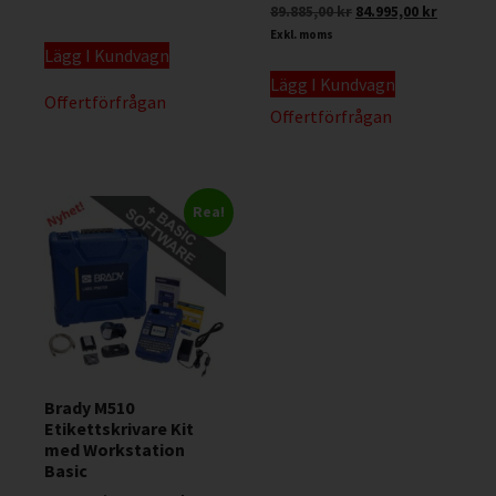
89.885,00
kr
84.995,00
kr
Exkl. moms
Lägg I Kundvagn
Lägg I Kundvagn
Offertförfrågan
Offertförfrågan
Rea!
Brady M510
Etikettskrivare Kit
med Workstation
Basic