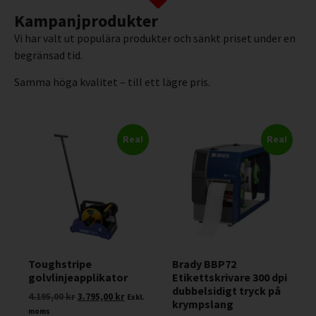
Kampanjprodukter
Vi har valt ut populära produkter och sänkt priset under en
begränsad tid.
Samma höga kvalitet – till ett lägre pris.
Rea!
Rea!
Toughstripe
Brady BBP72
golvlinjeapplikator
Etikettskrivare 300 dpi
dubbelsidigt tryck på
4.195,00
kr
3.795,00
kr
Exkl.
krympslang
moms