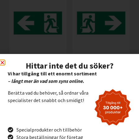
Efterlysande
Efterlysande Alu.skylt
Hittar inte det du söker?
Halogenfri skylt
Utrymningsväg/dörr
Utrymningsväg/dörr
höger 300x150mm
Vi har tillgång till ett enormt sortiment
vänster 300x150mm
205,00
kr
Exkl. moms
– långt mer än vad som syns online.
165,00
kr
Exkl. moms
Berätta vad du behöver, så ordnar våra
Lägg I Kundvagn
Lägg I Kundvagn
specialister det snabbt och smidigt!
Offertförfrågan
Offertförfrågan
Specialprodukter och tillbehör
Stora beställningar för företag