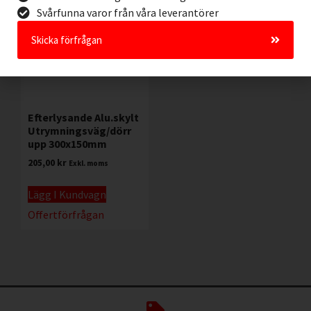
Svårfunna varor från våra leverantörer
Skicka förfrågan
Efterlysande Alu.skylt
Utrymningsväg/dörr
upp 300x150mm
205,00
kr
Exkl. moms
Lägg I Kundvagn
Offertförfrågan