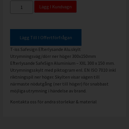
Lägg I Kundvagn
Lägg Till I Offertförfrågan
T-iss Safesign Efterlysande Alu.skylt
Utrymningsväg/dörr ner höger 300x150mm
Efterlysande SafeSign Aluminium – XXL 300 x 150 mm.
Utrymningsskylt med piktogram enl. EN ISO 7010 inkl
riktningspil ner höger. Skylten visar vägen till
närmaste nödutgång (ner till höger) för snabbast
möjliga utrymning i händelse av brand.
Kontakta oss för andra storlekar & material