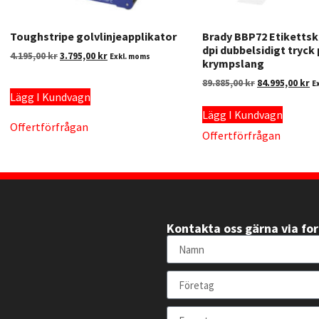
Toughstripe golvlinjeapplikator
Brady BBP72 Etikettsk
dpi dubbelsidigt tryck
4.195,00
kr
3.795,00
kr
Exkl. moms
krympslang
89.885,00
kr
84.995,00
kr
E
Lägg I Kundvagn
Lägg I Kundvagn
Offertförfrågan
Offertförfrågan
Kontakta oss gärna via fo