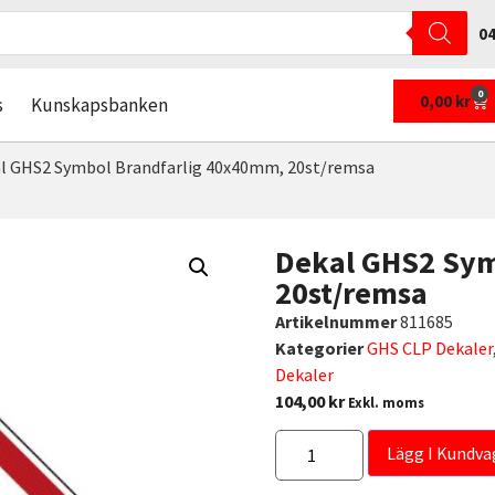
04
0
0,00
kr
s
Kunskapsbanken
l GHS2 Symbol Brandfarlig 40x40mm, 20st/remsa
Dekal GHS2 Sym
20st/remsa
Artikelnummer
811685
Kategorier
GHS CLP Dekaler
Dekaler
104,00
kr
Exkl. moms
Lägg I Kundva