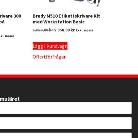
rivare 300
Brady M510 Etikettskrivare Kit
 på
med Workstation Basic
5.850,00
kr
5.350,00
kr
Exkl. moms
xkl. moms
Lägg I Kundvagn
Offertförfrågan
rmuläret