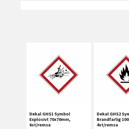
Dekal GHS1 Symbol
Dekal GHS2 Sy
Explosivt 70x70mm,
Brandfarlig 10
6st/remsa
4st/remsa