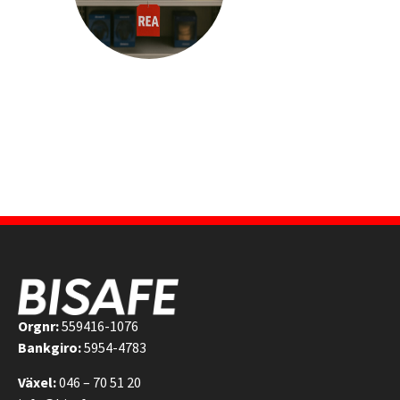
Orgnr:
559416-1076
Bankgiro:
5954-4783
Växel:
046 – 70 51 20