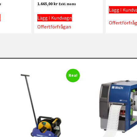
1.665,00
kr
s
Exkl. moms
Lägg I Kundv
n
Lägg I Kundvagn
Offertförfrå
Offertförfrågan
Rea!