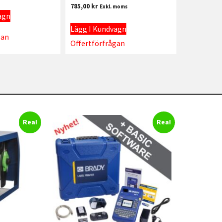
785,00
kr
Exkl. moms
agn
Lägg I Kundvagn
gan
Offertförfrågan
Rea!
Rea!