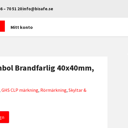
6 – 70 51 20
info@bisafe.se
Mitt konto
bol Brandfarlig 40x40mm,
,
GHS CLP märkning
,
Rörmärkning
,
Skyltar &
gn