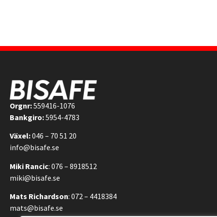
Orgnr:
559416-1076
Bankgiro:
5954-4783
Växel:
046 – 70 51 20
info@bisafe.se
Miki Rancic
: 076 – 8918512
miki@bisafe.se
Mats Richardson
: 072 – 4418384
mats@bisafe.se