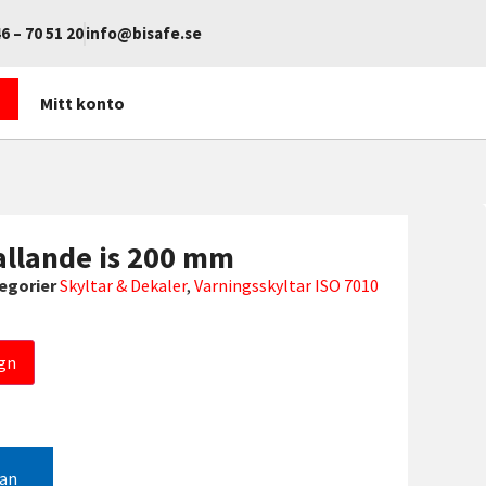
6 – 70 51 20
info@bisafe.se
Mitt konto
allande is 200 mm
egorier
Skyltar & Dekaler
,
Varningsskyltar ISO 7010
gn
gan