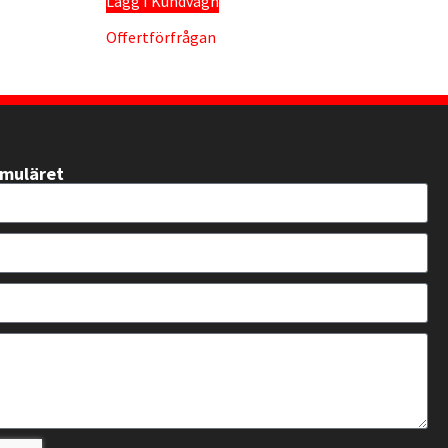
Lägg I Kundvagn
Offertförfrågan
rmuläret