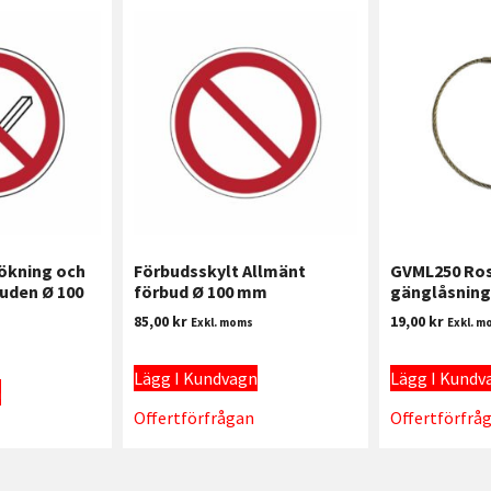
ökning och
Förbudsskylt Allmänt
GVML250 Ros
juden Ø 100
förbud Ø 100 mm
gänglåsning
85,00
kr
19,00
kr
Exkl. moms
Exkl. m
Lägg I Kundvagn
Lägg I Kundv
n
Offertförfrågan
Offertförfrå