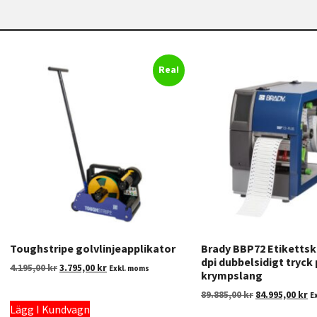
Rea!
Toughstripe golvlinjeapplikator
Brady BBP72 Etikettsk
dpi dubbelsidigt tryck
4.195,00
kr
3.795,00
kr
Exkl. moms
krympslang
89.885,00
kr
84.995,00
kr
E
Lägg I Kundvagn