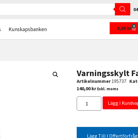
04
0
0,00
kr
s
Kunskapsbanken
Varningsskylt F
Artikelnummer
195737
Kat
140,00
kr
Exkl. moms
Lägg I Kundva
Lägg Till I Offertförfrå