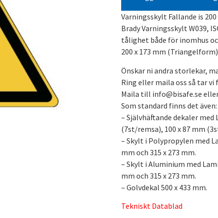
Varningsskylt Fallande is 20
Brady Varningsskylt W039, IS
tålighet både för inomhus o
200 x 173 mm (Triangelform)
Önskar ni andra storlekar, ma
Ring eller maila oss så tar vi
Maila till info@bisafe.se ell
Som standard finns det även:
– Självhäftande dekaler med 
(7st/remsa), 100 x 87 mm (3s
– Skylt i Polypropylen med L
mm och 315 x 273 mm.
– Skylt i Aluminium med Lami
mm och 315 x 273 mm.
– Golvdekal 500 x 433 mm.
Tekniskt Datablad