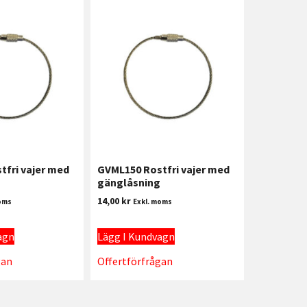
tfri vajer med
GVML150 Rostfri vajer med
gänglåsning
14,00
kr
oms
Exkl. moms
agn
Lägg I Kundvagn
gan
Offertförfrågan