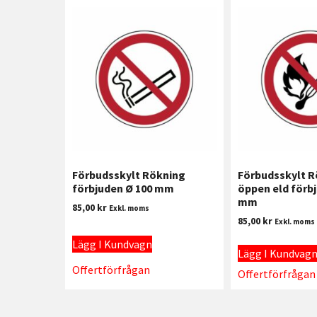
Förbudsskylt Rökning
Förbudsskylt R
förbjuden Ø 100 mm
öppen eld förb
mm
85,00
kr
Exkl. moms
85,00
kr
Exkl. moms
Lägg I Kundvagn
Lägg I Kundvag
Offertförfrågan
Offertförfrågan