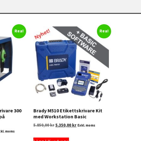
Rea!
Rea!
rivare 300
Brady M510 Etikettskrivare Kit
 på
med Workstation Basic
5.850,00
kr
5.350,00
kr
Exkl. moms
xkl. moms