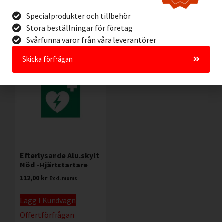
Lägg I Kundvagn
Lägg I Kundvagn
Specialprodukter och tillbehör
Offertförfrågan
Offertförfrågan
Stora beställningar för företag
Svårfunna varor från våra leverantörer
Skicka förfrågan
Efterlysande Alu.skylt
Nöd -Hjärtstartare
112,00
kr
Exkl. moms
Lägg I Kundvagn
Offertförfrågan