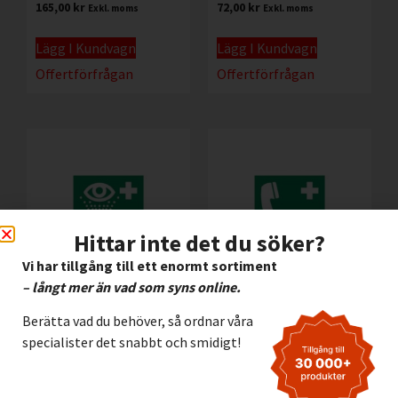
165,00
kr
72,00
kr
Exkl. moms
Exkl. moms
Lägg I Kundvagn
Lägg I Kundvagn
Offertförfrågan
Offertförfrågan
Hittar inte det du söker?
Vi har tillgång till ett enormt sortiment
– långt mer än vad som syns online.
Efterlysande
Efterlysande Alu.skylt
Berätta vad du behöver, så ordnar våra
Halogenfri Skylt Nöd
Nöd -Telefon
specialister det snabbt och smidigt!
– Ögondusch
112,00
kr
Exkl. moms
72,00
kr
Exkl. moms