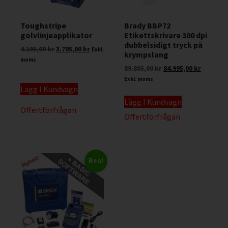
Toughstripe
Brady BBP72
golvlinjeapplikator
Etikettskrivare 300 dpi
dubbelsidigt tryck på
4.195,00
kr
3.795,00
kr
Exkl.
krympslang
moms
89.885,00
kr
84.995,00
kr
Exkl. moms
Lägg I Kundvagn
Lägg I Kundvagn
Offertförfrågan
Offertförfrågan
Rea!