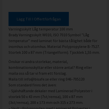
Lägg Till I Offertförfrågan
Varningsskylt Låg temperatur 100 mm
Brady Varningsskylt W010, ISO 7010 Symbol ”Låg
temperatur” med laminat för bästa tålighet både för
inomhus och utomhus. Material Polypropylene B-7527.
Storlek 100 x 87 mm (Triangelform). Tjocklek 1,55 mm.
Önskar ni andra storlekar, material,
kombinationsskyltar eller större antal? Ring eller
maila oss så tar vi fram ett förslag.
Maila till info@bisafe.se eller ring 046-705120
Som standard finns det även:
– Självhäftande dekaler med Laminerad Polyester i
storlek 50 x 43 mm (7st/remsa), 100 x 87 mm
(3st/remsa), 200 x 173 mm och 315 x 273 mm.
– Skylt i Polypropylen med Laminerad Polyester i