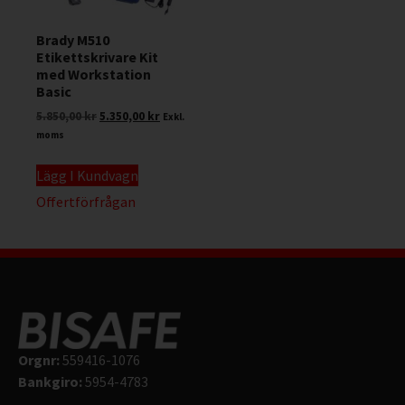
Brady M510
Etikettskrivare Kit
med Workstation
Basic
5.850,00
kr
5.350,00
kr
Exkl.
moms
Lägg I Kundvagn
Offertförfrågan
Orgnr:
559416-1076
Bankgiro:
5954-4783