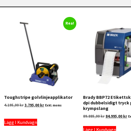
Rea!
Toughstripe golvlinjeapplikator
Brady BBP72 Etikettsk
dpi dubbelsidigt tryck
4.195,00
kr
3.795,00
kr
Exkl. moms
krympslang
89.885,00
kr
84.995,00
kr
E
Lägg I Kundvagn
Lägg I Kundvagn