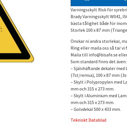
Varningsskylt Risk för syreb
Brady Varningsskylt W041, IS
bästa tålighet både för ino
Storlek 100 x 87 mm (Triange
Önskar ni andra storlekar, ma
Ring eller maila oss så tar vi
Maila till info@bisafe.se ell
Som standard finns det även:
– Självhäftande dekaler med 
(7st/remsa), 100 x 87 mm (3s
– Skylt i Polypropylen med L
mm och 315 x 273 mm.
– Skylt i Aluminium med Lami
mm och 315 x 273 mm.
– Golvdekal 500 x 433 mm.
Tekniskt Datablad