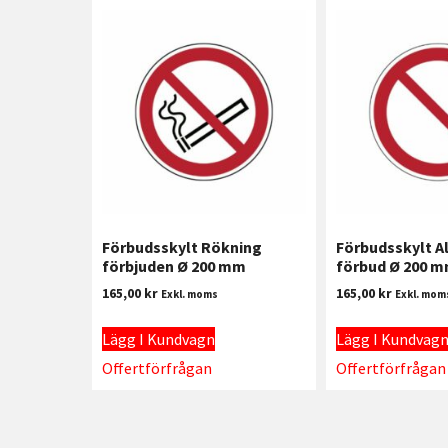
Förbudsskylt Rökning
Förbudsskylt A
förbjuden Ø 200 mm
förbud Ø 200 
165,00
kr
165,00
kr
Exkl. moms
Exkl. mom
Lägg I Kundvagn
Lägg I Kundvag
Offertförfrågan
Offertförfrågan