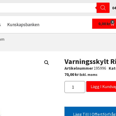
04
0
0,00
kr
s
Kunskapsbanken
 mm
Varningsskylt R
Artikelnummer
195996
Kat
70,00
kr
Exkl. moms
Lägg I Kundva
Lägg Till I Offertförfrå