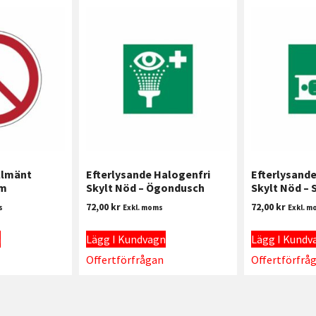
llmänt
Efterlysande Halogenfri
Efterlysande
mm
Skylt Nöd – Ögondusch
Skylt Nöd – 
72,00
kr
72,00
kr
s
Exkl. moms
Exkl. m
n
Lägg I Kundvagn
Lägg I Kundv
Offertförfrågan
Offertförfrå