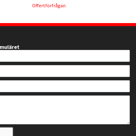
Offertförfrågan
rmuläret