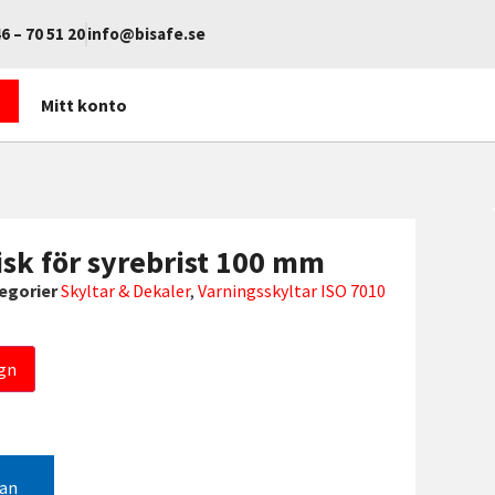
6 – 70 51 20
info@bisafe.se
Mitt konto
isk för syrebrist 100 mm
egorier
Skyltar & Dekaler
,
Varningsskyltar ISO 7010
gn
gan