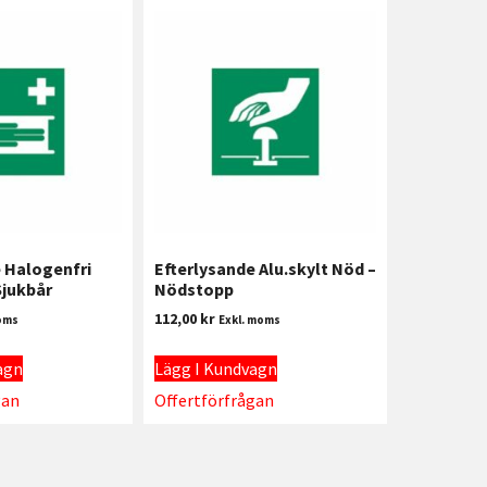
 Halogenfri
Efterlysande Alu.skylt Nöd –
Sjukbår
Nödstopp
112,00
kr
oms
Exkl. moms
agn
Lägg I Kundvagn
gan
Offertförfrågan