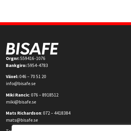
Orgnr:
559416-1076
Bankgiro:
5954-4783
Växel:
046 – 70 51 20
info@bisafe.se
Miki Rancic
: 076 – 8918512
miki@bisafe.se
Mats Richardson
: 072 – 4418384
mats@bisafe.se