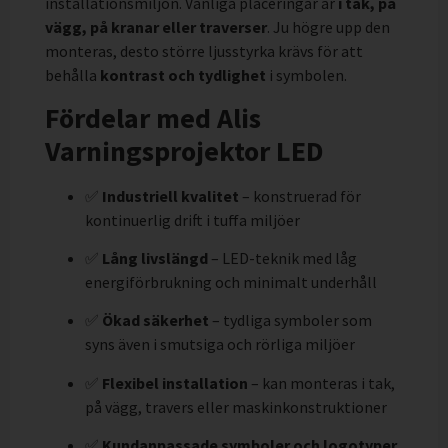
installationsmiljön. Vanliga placeringar är
i tak, på
vägg, på kranar eller traverser
. Ju högre upp den
monteras, desto större ljusstyrka krävs för att
behålla
kontrast och tydlighet
i symbolen.
Fördelar med Alis
Varningsprojektor LED
✅
Industriell kvalitet
– konstruerad för
kontinuerlig drift i tuffa miljöer
✅
Lång livslängd
– LED-teknik med låg
energiförbrukning och minimalt underhåll
✅
Ökad säkerhet
– tydliga symboler som
syns även i smutsiga och rörliga miljöer
✅
Flexibel installation
– kan monteras i tak,
på vägg, travers eller maskinkonstruktioner
✅
Kundanpassade symboler och logotyper