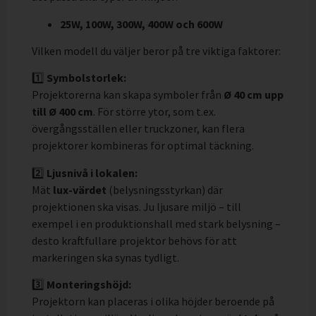
25W, 100W, 300W, 400W och 600W
Vilken modell du väljer beror på tre viktiga faktorer:
1️⃣
Symbolstorlek:
Projektorerna kan skapa symboler från
Ø 40 cm upp
till Ø 400 cm
. För större ytor, som t.ex.
övergångsställen eller truckzoner, kan flera
projektorer kombineras för optimal täckning.
2️⃣
Ljusnivå i lokalen:
Mät
lux-värdet
(belysningsstyrkan) där
projektionen ska visas. Ju ljusare miljö – till
exempel i en produktionshall med stark belysning –
desto kraftfullare projektor behövs för att
markeringen ska synas tydligt.
3️⃣
Monteringshöjd:
Projektorn kan placeras i olika höjder beroende på