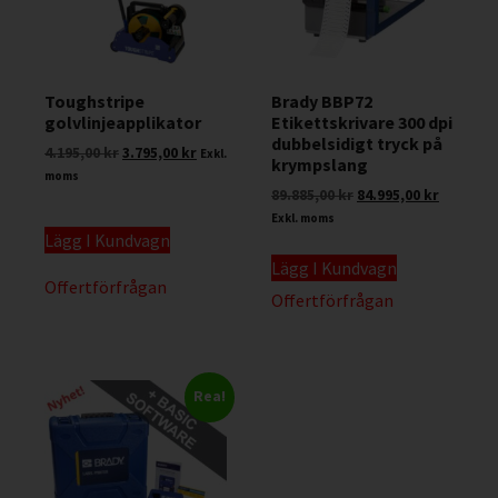
Toughstripe
Brady BBP72
golvlinjeapplikator
Etikettskrivare 300 dpi
dubbelsidigt tryck på
4.195,00
kr
3.795,00
kr
Exkl.
krympslang
moms
89.885,00
kr
84.995,00
kr
Exkl. moms
Lägg I Kundvagn
Lägg I Kundvagn
Offertförfrågan
Offertförfrågan
Rea!