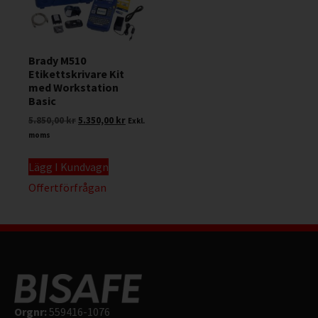
Brady M510
Etikettskrivare Kit
med Workstation
Basic
5.850,00
kr
5.350,00
kr
Exkl.
moms
Lägg I Kundvagn
Offertförfrågan
Orgnr:
559416-1076