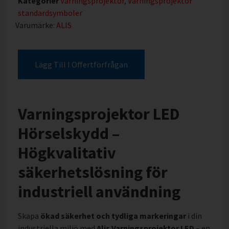
Kategorier
Varningsprojektor
,
Varningsprojektor
standardsymboler
Varumärke:
ALIS
Lägg Till I Offertförfrågan
Varningsprojektor LED
Hörselskydd –
Högkvalitativ
säkerhetslösning för
industriell användning
Skapa
ökad säkerhet och tydliga markeringar
i din
industriella miljö med
Alis Varningsprojektor LED
– en