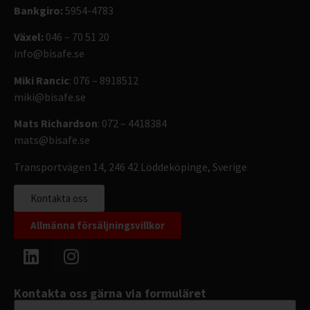
Bankgiro:
5954-4783
Växel:
046 – 70 51 20
info@bisafe.se
Miki Rancic
: 076 – 8918512
miki@bisafe.se
Mats Richardson
: 072 – 4418384
mats@bisafe.se
Transportvägen 14, 246 42 Löddeköpinge, Sverige
Kontakta oss
Allmänna försäljningsvillkor
Kontakta oss gärna via formuläret