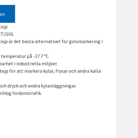
gan
tejp
RT/GUL
ejp är det bästa alternativet för golvmarkering i
l temperatur på -17.7 °C.
arhet i industriella miljöer.
ejp för att markera kylar, frysar och andra kalla
 och dryck och andra kylanläggningar.
elhög fordonstrafik.