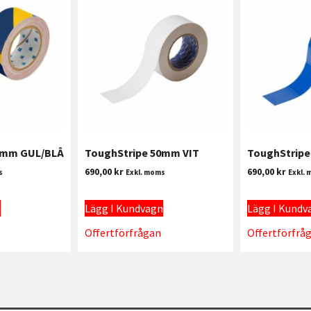
0mm GUL/BLÅ
ToughStripe 50mm VIT
ToughStrip
690,00
kr
690,00
kr
s
Exkl. moms
Exkl.
n
Lägg I Kundvagn
Lägg I Kundv
Offertförfrågan
Offertförfrå