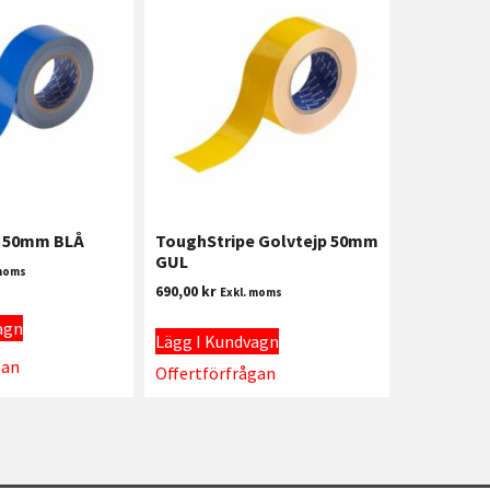
e 50mm BLÅ
ToughStripe Golvtejp 50mm
GUL
 moms
690,00
kr
Exkl. moms
agn
Lägg I Kundvagn
gan
Offertförfrågan