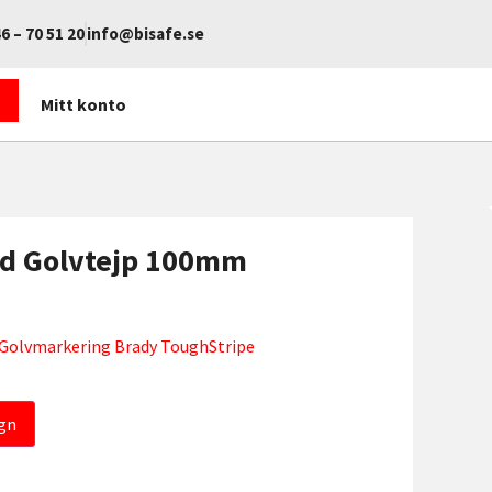
6 – 70 51 20
info@bisafe.se
Mitt konto
ld Golvtejp 100mm
Golvmarkering Brady ToughStripe
gn