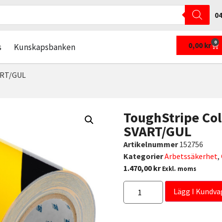
04
0
0,00
kr
s
Kunskapsbanken
ART/GUL
ToughStripe Co
SVART/GUL
Artikelnummer
152756
Kategorier
Arbetssäkerhet
,
1.470,00
kr
Exkl. moms
Lägg I Kundva