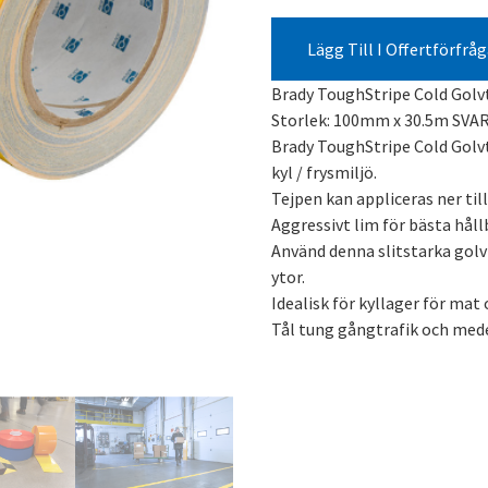
Lägg Till I Offertförfrå
Brady ToughStripe Cold Golv
Storlek: 100mm x 30.5m SVA
Brady ToughStripe Cold Golvt
kyl / frysmiljö.
Tejpen kan appliceras ner til
Aggressivt lim för bästa hållb
Använd denna slitstarka golvt
ytor.
Idealisk för kyllager för mat
Tål tung gångtrafik och med