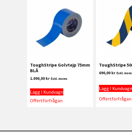
ToughStripe Golvtejp 75mm
ToughStripe 5
BLÅ
690,00
kr
Exkl. mom
1.090,00
kr
Exkl. moms
Lägg I Kundvag
Lägg I Kundvagn
Offertförfrågan
Offertförfrågan