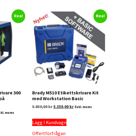
Rea!
Rea!
rivare 300
Brady M510 Etikettskrivare Kit
 på
med Workstation Basic
5.850,00
kr
5.350,00
kr
Exkl. moms
xkl. moms
Lägg I Kundvagn
Offertförfrågan