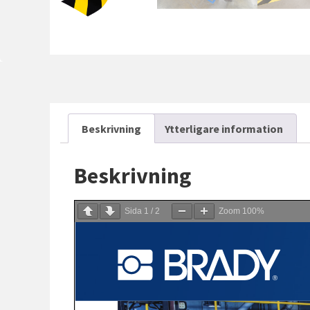
Beskrivning
Ytterligare information
Beskrivning
Sida
1
/
2
Zoom
100%