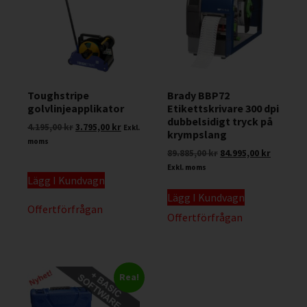
Toughstripe
Brady BBP72
golvlinjeapplikator
Etikettskrivare 300 dpi
dubbelsidigt tryck på
4.195,00
kr
3.795,00
kr
Exkl.
krympslang
moms
89.885,00
kr
84.995,00
kr
Exkl. moms
Lägg I Kundvagn
Lägg I Kundvagn
Offertförfrågan
Offertförfrågan
Rea!