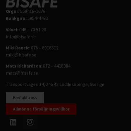
Orgnr:
559416-1076
Bankgiro:
5954-4783
Växel:
046 – 70 51 20
info@bisafe.se
Miki Rancic
: 076 – 8918512
miki@bisafe.se
Mats Richardson
: 072 – 4418384
mats@bisafe.se
Transportvägen 14, 246 42 Löddeköpinge, Sverige
Kontakta oss
Allmänna försäljningsvillkor