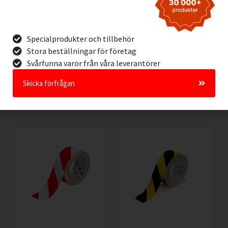
ToughStripe Golvtejp
ToughStripe Golvtejp
Specialprodukter och tillbehör
75mm SVART
75mm BRUN
Stora beställningar för företag
1.090,00
kr
1.042,00
kr
Exkl. moms
Exkl. moms
Svårfunna varor från våra leverantörer
Lägg I Kundvagn
Lägg I Kundvagn
Skicka förfrågan
Offertförfrågan
Offertförfrågan