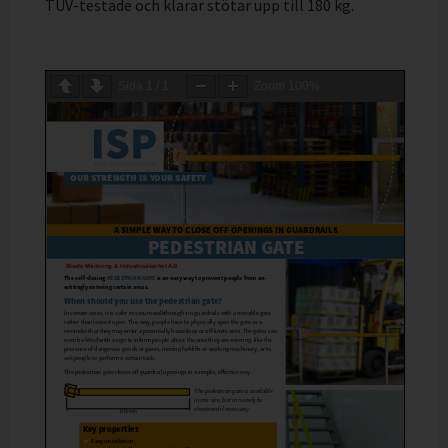
TÜV-testade och klarar stötar upp till 180 kg.
Sida
1
/
1
Zoom
100%