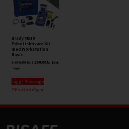
Brady M510
Etikettskrivare Kit
med Workstation
Basic
5.850,00
kr
5.350,00
kr
Exkl.
moms
Lägg I Kundvagn
Offertförfrågan