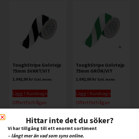
ToughStripe Golvtejp
ToughStripe Golvtejp
75mm SVART/VIT
75mm GRÖN/VIT
1.042,00
kr
1.042,00
kr
Exkl. moms
Exkl. moms
Lägg I Kundvagn
Lägg I Kundvagn
Offertförfrågan
Offertförfrågan
Hittar inte det du söker?
Vi har tillgång till ett enormt sortiment
– långt mer än vad som syns online.