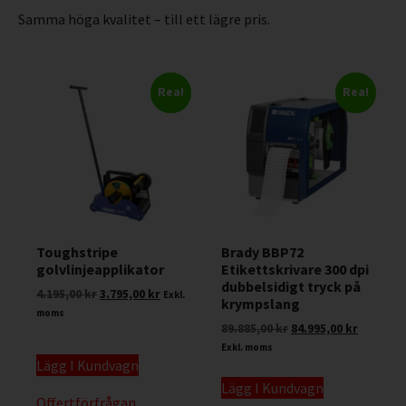
Samma höga kvalitet – till ett lägre pris.
Rea!
Rea!
Toughstripe
Brady BBP72
golvlinjeapplikator
Etikettskrivare 300 dpi
dubbelsidigt tryck på
4.195,00
kr
3.795,00
kr
Exkl.
krympslang
moms
89.885,00
kr
84.995,00
kr
Exkl. moms
Lägg I Kundvagn
Lägg I Kundvagn
Offertförfrågan