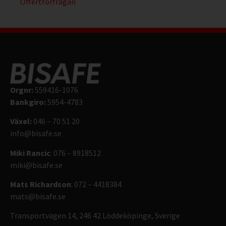
Offertförfrågan
Orgnr:
559416-1076
Bankgiro:
5954-4783
Växel:
046 – 70 51 20
info@bisafe.se
Miki Rancic
: 076 – 8918512
miki@bisafe.se
Mats Richardson
: 072 – 4418384
mats@bisafe.se
Transportvägen 14, 246 42 Löddeköpinge, Sverige