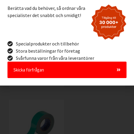
Berätta vad du behöver, så ordnar våra
specialister det snabbt och smidigt!
Specialprodukter och tillbehör
ToughStripe 50mm
ToughStripe 50mm
RÖD/VIT
VIT
Stora beställningar för företag
Svårfunna varor från våra leverantörer
690,00
kr
690,00
kr
Exkl. moms
Exkl. moms
Skicka förfrågan
Lägg I Kundvagn
Lägg I Kundvagn
Offertförfrågan
Offertförfrågan