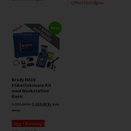
Offertförfrågan
Rea!
Brady M510
Etikettskrivare Kit
med Workstation
Basic
5.850,00
kr
5.350,00
kr
Exkl.
moms
Lägg I Kundvagn