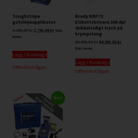
Toughstripe
Brady BBP72
golvlinjeapplikator
Etikettskrivare 300 dpi
dubbelsidigt tryck på
4.195,00
kr
3.795,00
kr
Exkl.
krympslang
moms
89.885,00
kr
84.995,00
kr
Exkl. moms
Lägg I Kundvagn
Lägg I Kundvagn
Offertförfrågan
Offertförfrågan
Rea!