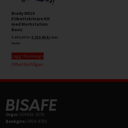
Brady M510
Etikettskrivare Kit
med Workstation
Basic
5.850,00
kr
5.350,00
kr
Exkl.
moms
Lägg I Kundvagn
Offertförfrågan
Orgnr:
559416-1076
Bankgiro:
5954-4783