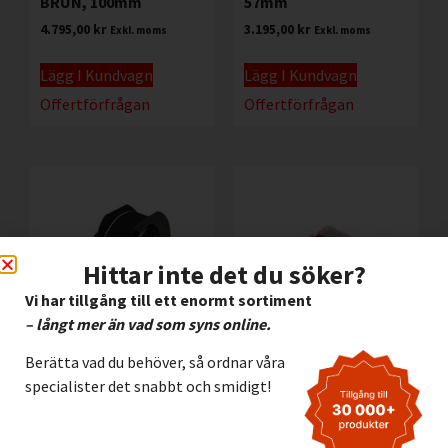
BRUN, 100mm
57mm
4.795,00
kr
3.195,00
kr
Exkl. moms
Exkl. moms
Lägg I Kundvagn
Lägg I Kundvagn
Offertförfrågan
Offertförfrågan
Hittar inte det du söker?
Vi har tillgång till ett enormt sortiment
– långt mer än vad som syns online.
Berätta vad du behöver, så ordnar våra
Vinyl Brady B595
Färgband Brady B30-
specialister det snabbt och smidigt!
SVART, 57mm
R10000-RD RÖD
3.195,00
kr
2.295,00
kr
Exkl. moms
Exkl. moms