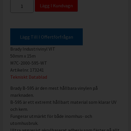
Lägg I Kundvagn
Lägg Till I Offertförfrågan
Brady Industrivinyl VIT
50mm x 15m
M7C-2000-595-WT
Artikelnr. 173241
Tekniskt Datablad
Brady B-595 är den mest hållbara vinylen på
marknaden.
B-595 är ett extremt hållbart material som klarar UV
och kem.
Fungerar utmärkt för både inomhus- och
utomhusbruk.
Ultra aggresivt akrylbaserat adhesiv som fäster på allt