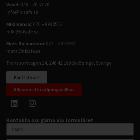
Växel:
046 – 70 51 20
info@bisafe.se
Miki Rancic
: 076 – 8918512
miki@bisafe.se
Mats Richardson
: 072 – 4418384
mats@bisafe.se
Transportvägen 14, 246 42 Löddeköpinge, Sverige
Kontakta oss
Allmänna försäljningsvillkor
Kontakta oss gärna via formuläret