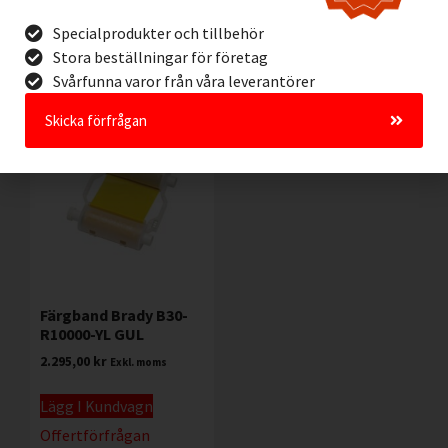
Lägg I Kundvagn
Lägg I Kundvagn
Specialprodukter och tillbehör
Offertförfrågan
Offertförfrågan
Stora beställningar för företag
Svårfunna varor från våra leverantörer
Skicka förfrågan
Färgband Brady B30-
R10000-YL GUL
2.295,00
kr
Exkl. moms
Lägg I Kundvagn
Offertförfrågan