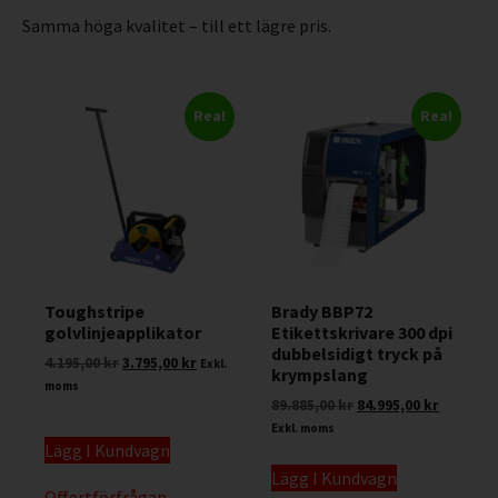
Samma höga kvalitet – till ett lägre pris.
Rea!
Rea!
Toughstripe
Brady BBP72
golvlinjeapplikator
Etikettskrivare 300 dpi
dubbelsidigt tryck på
4.195,00
kr
3.795,00
kr
Exkl.
krympslang
moms
89.885,00
kr
84.995,00
kr
Exkl. moms
Lägg I Kundvagn
Lägg I Kundvagn
Offertförfrågan