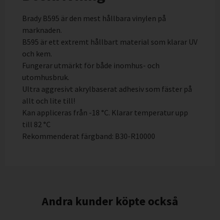
Brady B595 är den mest hållbara vinylen på
marknaden.
B595 är ett extremt hållbart material som klarar UV
och kem.
Fungerar utmärkt för både inomhus- och
utomhusbruk.
Ultra aggresivt akrylbaserat adhesiv som fäster på
allt och lite till!
Kan appliceras från -18 °C. Klarar temperatur upp
till 82 °C
Rekommenderat färgband: B30-R10000
Andra kunder köpte också