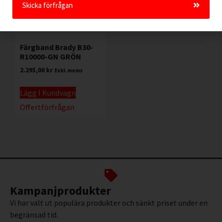
Skicka förfrågan
Färgband Brady B30-
R10000-GN GRÖN
2.295,00
kr
Exkl. moms
Lägg I Kundvagn
Offertförfrågan
Kampanjprodukter
Vi har valt ut populära produkter och sänkt priset under en
begränsad tid.