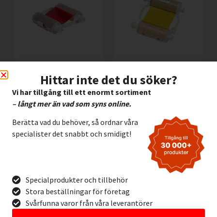
Färgband Brady B30-
Färgband Brady B30-
Hittar inte det du söker?
R10000-RD RÖD
R10000-YL GUL
Vi har tillgång till ett enormt sortiment
2.295,00
kr
2.295,00
kr
Exkl. moms
Exkl. moms
– långt mer än vad som syns online.
Lägg I Kundvagn
Lägg I Kundvagn
Berätta vad du behöver, så ordnar våra
Offertförfrågan
Offertförfrågan
specialister det snabbt och smidigt!
Specialprodukter och tillbehör
Stora beställningar för företag
Svårfunna varor från våra leverantörer