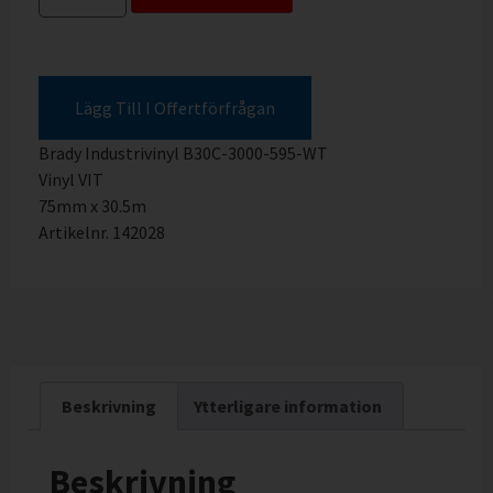
Lägg Till I Offertförfrågan
Brady Industrivinyl B30C-3000-595-WT
Vinyl VIT
75mm x 30.5m
Artikelnr. 142028
Beskrivning
Ytterligare information
Beskrivning