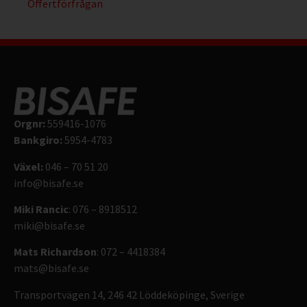
Offertförfrågan
Orgnr:
559416-1076
Bankgiro:
5954-4783
Växel:
046 – 70 51 20
info@bisafe.se
Miki Rancic
: 076 – 8918512
miki@bisafe.se
Mats Richardson
: 072 – 4418384
mats@bisafe.se
Transportvägen 14, 246 42 Löddeköpinge, Sverige