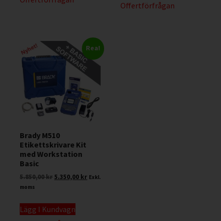
Offertförfrågan
Rea!
Brady M510
Etikettskrivare Kit
med Workstation
Basic
5.850,00
kr
5.350,00
kr
Exkl.
moms
Lägg I Kundvagn