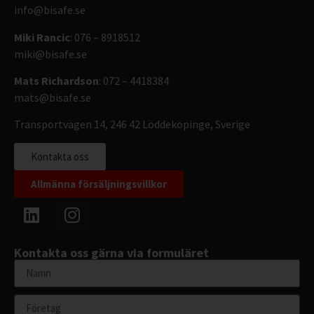
info@bisafe.se
Miki Rancic
: 076 – 8918512
miki@bisafe.se
Mats Richardson
: 072 – 4418384
mats@bisafe.se
Transportvägen 14, 246 42 Löddeköpinge, Sverige
Kontakta oss
Allmänna försäljningsvillkor
Kontakta oss gärna via formuläret