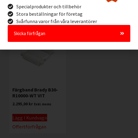
Specialprodukter och tillbehör
Offertförfrågan
Offertförfrågan
Stora beställningar för företag
Svårfunna varor från våra leverantörer
Skicka förfrågan
Färgband Brady B30-
R10000-WT VIT
2.295,00
kr
Exkl. moms
Lägg I Kundvagn
Offertförfrågan