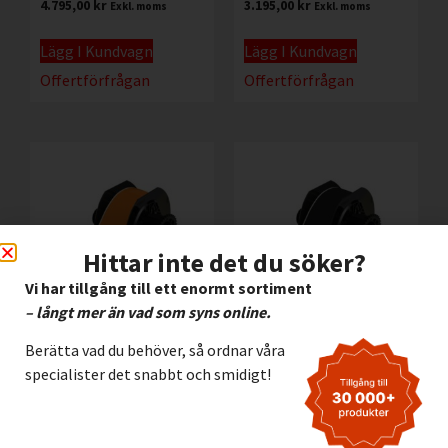
4.795,00
kr
3.195,00
kr
Exkl. moms
Exkl. moms
Lägg I Kundvagn
Lägg I Kundvagn
Offertförfrågan
Offertförfrågan
Hittar inte det du söker?
Vi har tillgång till ett enormt sortiment
– långt mer än vad som syns online.
Vinyl Brady B595
Vinyl Brady B595
Berätta vad du behöver, så ordnar våra
ORANGE, 57mm
SVART, 57mm
specialister det snabbt och smidigt!
3.195,00
kr
3.195,00
kr
Exkl. moms
Exkl. moms
Lägg I Kundvagn
Lägg I Kundvagn