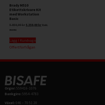
Brady M510
Etikettskrivare Kit
med Workstation
Basic
5.850,00
kr
5.350,00
kr
Exkl.
moms
Lägg I Kundvagn
Offertförfrågan
Orgnr:
559416-1076
Bankgiro:
5954-4783
Växel:
046 – 70 51 20