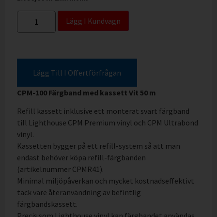
Lägg I Kundvagn
Lägg Till I Offertförfrågan
CPM-100 Färgband med kassett Vit 50 m
Refill kassett inklusive ett monterat svart färgband
till Lighthouse CPM Premium vinyl och CPM Ultrabond
vinyl.
Kassetten bygger på ett refill-system så att man
endast behöver köpa refill-färgbanden
(artikelnummer CPMR41).
Minimal miljöpåverkan och mycket kostnadseffektivt
tack vare återanvändning av befintlig
färgbandskassett.
Precis som Lighthouse vinyl kan färgbandet användas