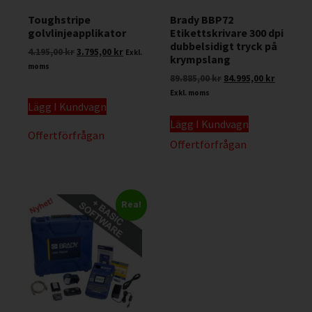
Toughstripe
Brady BBP72
golvlinjeapplikator
Etikettskrivare 300 dpi
dubbelsidigt tryck på
4.195,00
kr
3.795,00
kr
Exkl.
krympslang
moms
89.885,00
kr
84.995,00
kr
Exkl. moms
Lägg I Kundvagn
Lägg I Kundvagn
Offertförfrågan
Offertförfrågan
Rea!