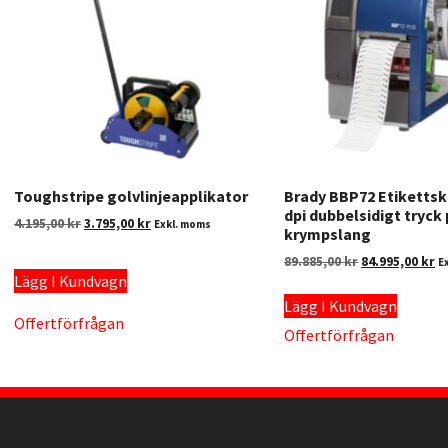
Toughstripe golvlinjeapplikator
Brady BBP72 Etikettsk
dpi dubbelsidigt tryck
4.195,00
kr
3.795,00
kr
Exkl. moms
krympslang
89.885,00
kr
84.995,00
kr
E
Lägg I Kundvagn
Lägg I Kundvagn
Offertförfrågan
Offertförfrågan