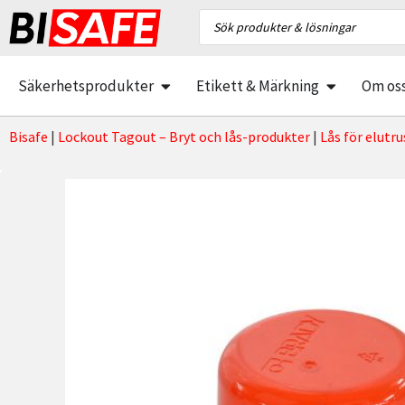
Säkerhetsprodukter
Etikett & Märkning
Om os
Bisafe
|
Lockout Tagout – Bryt och lås-produkter
|
Lås för elutr