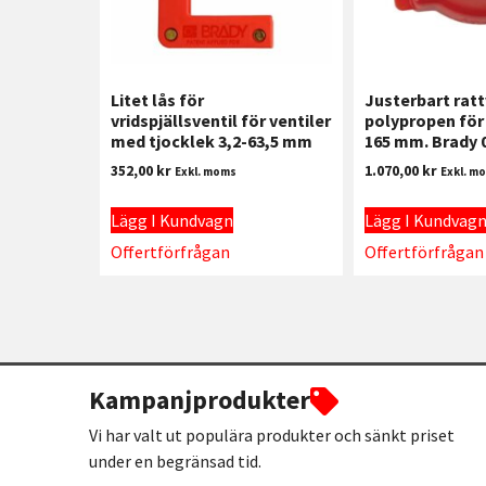
Litet lås för
Justerbart rattv
vridspjällsventil för ventiler
polypropen för 
med tjocklek 3,2-63,5 mm
165 mm. Brady 
352,00
kr
1.070,00
kr
Exkl. moms
Exkl. m
Lägg I Kundvagn
Lägg I Kundvag
Offertförfrågan
Offertförfrågan
Kampanjprodukter
Vi har valt ut populära produkter och sänkt priset
under en begränsad tid.