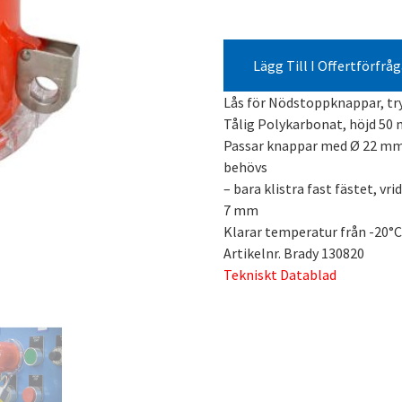
Lägg Till I Offertförfrå
Lås för Nödstoppknappar, tr
Tålig Polykarbonat, höjd 50
Passar knappar med Ø 22 mm,
behövs
– bara klistra fast fästet, v
7 mm
Klarar temperatur från -20°C 
Artikelnr. Brady 130820
Tekniskt Datablad