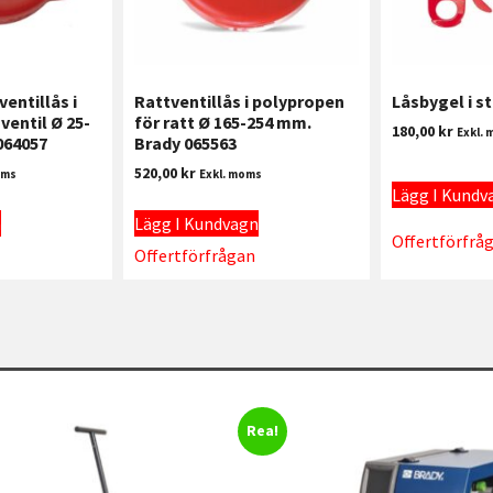
entillås i
Rattventillås i polypropen
Låsbygel i s
ventil Ø 25-
för ratt Ø 165-254 mm.
180,00
kr
Exkl.
064057
Brady 065563
520,00
kr
oms
Exkl. moms
Lägg I Kundv
n
Lägg I Kundvagn
Offertförfrå
Offertförfrågan
Rea!