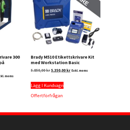
rivare 300
Brady M510 Etikettskrivare Kit
 på
med Workstation Basic
5.850,00
kr
5.350,00
kr
Exkl. moms
xkl. moms
Lägg I Kundvagn
Offertförfrågan