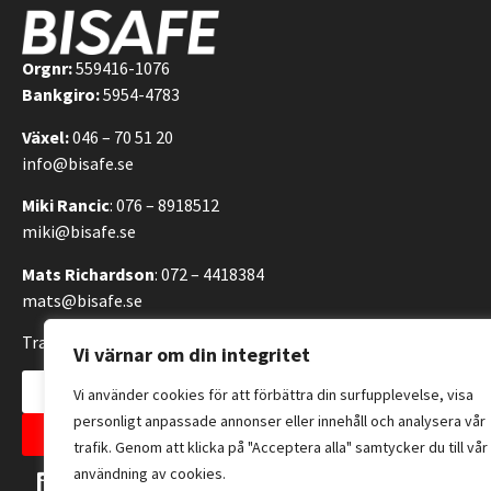
Orgnr:
559416-1076
Bankgiro:
5954-4783
Växel:
046 – 70 51 20
info@bisafe.se
Miki Rancic
: 076 – 8918512
miki@bisafe.se
Mats Richardson
: 072 – 4418384
mats@bisafe.se
Transportvägen 14, 246 42 Löddeköpinge, Sverige
Vi värnar om din integritet
Kontakta oss
Vi använder cookies för att förbättra din surfupplevelse, visa
personligt anpassade annonser eller innehåll och analysera vår
Allmänna försäljningsvillkor
trafik. Genom att klicka på "Acceptera alla" samtycker du till vår
användning av cookies.