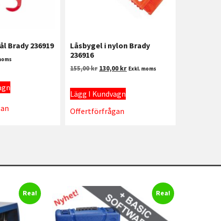
tål Brady 236919
Låsbygel i nylon Brady
236916
 moms
155,00
kr
130,00
kr
Exkl. moms
agn
Lägg I Kundvagn
gan
Offertförfrågan
Rea!
Rea!