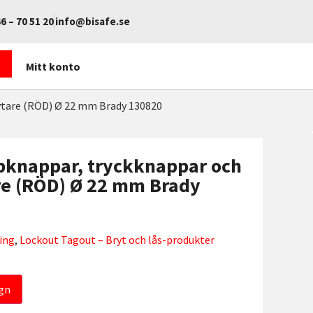
6 – 70 51 20
info@bisafe.se
Mitt konto
ytare (RÖD) Ø 22 mm Brady 130820
ppknappar, tryckknappar och
re (RÖD) Ø 22 mm Brady
ning
,
Lockout Tagout – Bryt och lås-produkter
gn