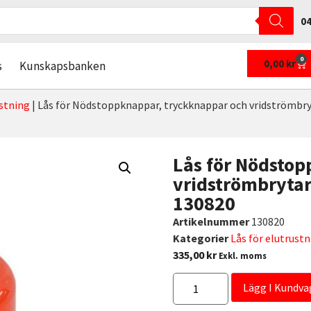
04
0
0,00
kr
s
Kunskapsbanken
ustning
|
Lås för Nödstoppknappar, tryckknappar och vridströmbr
Lås för Nödsto
vridströmbryta
130820
Artikelnummer
130820
Kategorier
Lås för elutrust
335,00
kr
Exkl. moms
Lägg I Kundva