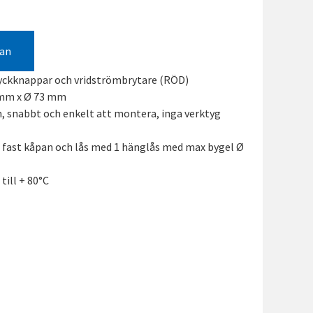
gan
yckknappar och vridströmbrytare (RÖD)
 mm x Ø 73 mm
 snabbt och enkelt att montera, inga verktyg
rid fast kåpan och lås med 1 hänglås med max bygel Ø
till + 80°C