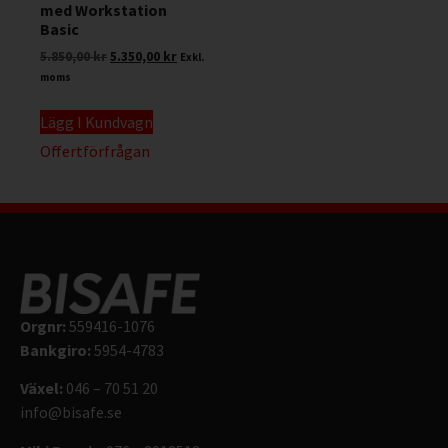
med Workstation
Basic
5.850,00
kr
5.350,00
kr
Exkl.
moms
Lägg I Kundvagn
Offertförfrågan
Orgnr:
559416-1076
Bankgiro:
5954-4783
Växel:
046 – 70 51 20
info@bisafe.se