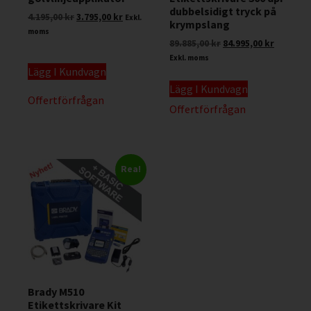
dubbelsidigt tryck på
4.195,00
kr
3.795,00
kr
Exkl.
krympslang
moms
89.885,00
kr
84.995,00
kr
Exkl. moms
Lägg I Kundvagn
Lägg I Kundvagn
Offertförfrågan
Offertförfrågan
Rea!
Brady M510
Etikettskrivare Kit