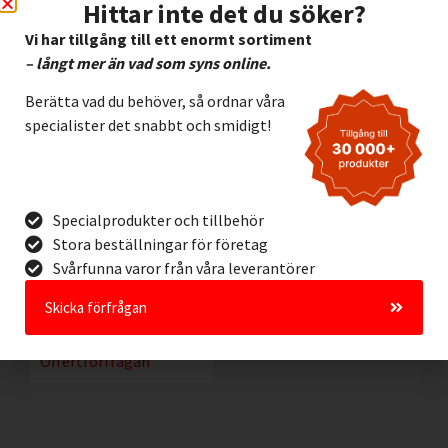
Hittar inte det du söker?
Vi har tillgång till ett enormt sortiment
– långt mer än vad som syns online.
Berätta vad du behöver, så ordnar våra
specialister det snabbt och smidigt!
Specialprodukter och tillbehör
Låsbygel i kraftigt
Stora beställningar för företag
stål Brady 230000
Svårfunna varor från våra leverantörer
298,00
kr
Exkl. moms
Skicka förfrågan
Lägg I Kundvagn
Offertförfrågan