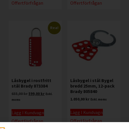
Offertförfrågan
Offertförfrågan
Rea!
Låsbygel i rostfritt
Låsbygel i stål Bygel
stål Brady 873384
bredd 25mm, 12-pack
Brady 805840
655,00
kr
599,00
kr
Exkl.
1.050,00
kr
Exkl. moms
moms
Lägg I Kundvagn
Lägg I Kundvagn
Offertförfrågan
Offertförfrågan