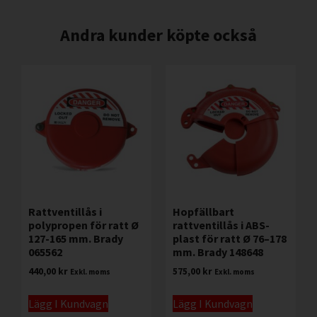
Andra kunder köpte också
Rattventillås i
Hopfällbart
polypropen för ratt Ø
rattventillås i ABS-
127-165 mm. Brady
plast för ratt Ø 76–178
065562
mm. Brady 148648
440,00
kr
575,00
kr
Exkl. moms
Exkl. moms
Lägg I Kundvagn
Lägg I Kundvagn