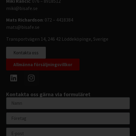
Miki Rancic
: 076 – 8918512
miki@bisafe.se
Mats Richardson
: 072 – 4418384
mats@bisafe.se
Transportvägen 14, 246 42 Löddeköpinge, Sverige
Kontakta oss
Allmänna försäljningsvillkor
Kontakta oss gärna via formuläret