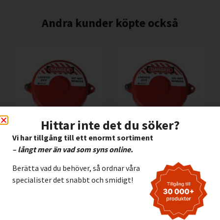
Andra kunder köpte också
Hittar inte det du söker?
Vi har tillgång till ett enormt sortiment
Rattventillås i
Rattventillås i
– långt mer än vad som syns online.
polypropen för ratt Ø
polypropen för ratt Ø
254-330 mm. Brady
25-64 mm. Brady
Berätta vad du behöver, så ordnar våra
065564
065560
specialister det snabbt och smidigt!
1.295,00
kr
205,00
kr
Exkl. moms
Exkl. moms
Lägg I Kundvagn
Lägg I Kundvagn