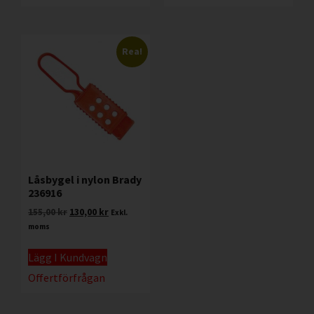
Rea!
Låsbygel i nylon Brady
236916
155,00
kr
130,00
kr
Exkl.
moms
Lägg I Kundvagn
Offertförfrågan