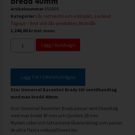
bredd 40mm
Artikelnummer
050899
Kategorier
Lås rattventil och vridspjäll
,
Lockout
Tagout – Bryt och lås-produkter
,
Multilås
1.240,00
kr
Exkl. moms
Lägg I Kundvagn
Lägg Till I Offertförfrågan
Stor Universal Basenhet Brady till ventilhandtag
med max bredd 40mm
Stor Universal Basenhet Brady passar ventilhandtag
med max bredd 40 mm och tjocklek 28 mm
Mycket säker och lättanvänd låsanordning som passar
de allra flesta vridspjällsventiler.