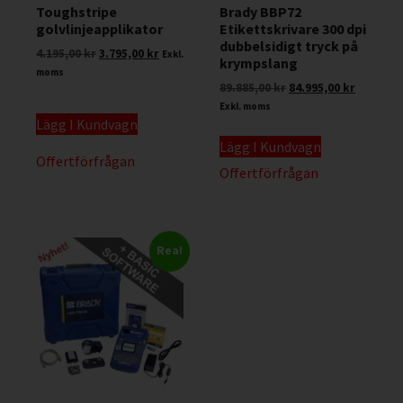
Toughstripe
Brady BBP72
golvlinjeapplikator
Etikettskrivare 300 dpi
dubbelsidigt tryck på
4.195,00
kr
3.795,00
kr
Exkl.
krympslang
moms
89.885,00
kr
84.995,00
kr
Exkl. moms
Lägg I Kundvagn
Lägg I Kundvagn
Offertförfrågan
Offertförfrågan
Rea!