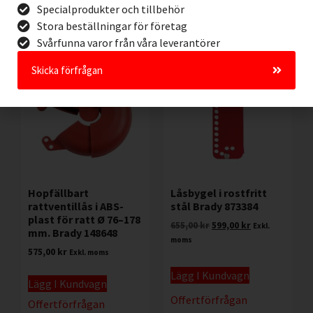
Offertförfrågan
Offertförfrågan
Specialprodukter och tillbehör
Stora beställningar för företag
Svårfunna varor från våra leverantörer
Rea!
Skicka förfrågan
Hopfällbart
Låsbygel i rostfritt
rattventillås i ABS-
stål Brady 873384
plast för ratt Ø 76–178
655,00
kr
599,00
kr
Exkl.
mm. Brady 148648
moms
575,00
kr
Exkl. moms
Lägg I Kundvagn
Lägg I Kundvagn
Offertförfrågan
Offertförfrågan