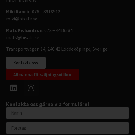
Miki Rancic
: 076 – 8918512
miki@bisafe.se
Mats Richardson
: 072 – 4418384
mats@bisafe.se
Transportvägen 14, 246 42 Löddeköpinge, Sverige
Kontakta oss
Allmänna försäljningsvillkor
Kontakta oss gärna via formuläret