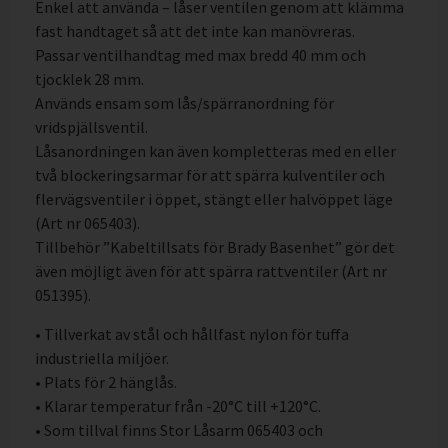
Enkel att använda – låser ventilen genom att klämma
fast handtaget så att det inte kan manövreras.
Passar ventilhandtag med max bredd 40 mm och
tjocklek 28 mm.
Används ensam som lås/spärranordning för
vridspjällsventil.
Låsanordningen kan även kompletteras med en eller
två blockeringsarmar för att spärra kulventiler och
flervägsventiler i öppet, stängt eller halvöppet läge
(Art nr 065403).
Tillbehör ”Kabeltillsats för Brady Basenhet” gör det
även möjligt även för att spärra rattventiler (Art nr
051395).
• Tillverkat av stål och hållfast nylon för tuffa
industriella miljöer.
• Plats för 2 hänglås.
• Klarar temperatur från -20°C till +120°C.
• Som tillval finns Stor Låsarm 065403 och