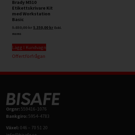
Brady M510
Etikettskrivare Kit
med Workstation
Basic
5.850,00
kr
5.350,00
kr
Exkl.
moms
Lägg I Kundvagn
Offertförfrågan
Orgnr:
559416-1076
Bankgiro:
5954-4783
Växel:
046 – 70 51 20
info@bisafe.se