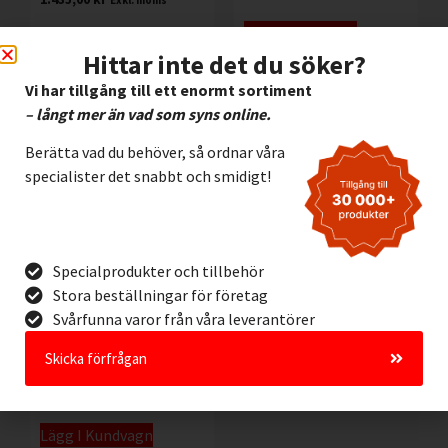
Exkl. moms
Lägg I Kundvagn
Lägg I Kundvagn
Hittar inte det du söker?
Offertförfrågan
Offertförfrågan
Vi har tillgång till ett enormt sortiment
– långt mer än vad som syns online.
Berätta vad du behöver, så ordnar våra
specialister det snabbt och smidigt!
Specialprodukter och tillbehör
Stora beställningar för företag
Svårfunna varor från våra leverantörer
Låsbygel i plast Brady
Skicka förfrågan
045582
140,00
kr
Exkl. moms
Lägg I Kundvagn