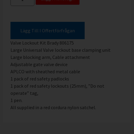
Lägg Till I Offertförfrågan
Valve Lockout Kit Brady 806175
Large Universal Valve lockout base clamping unit
Large blocking arm, Cable attachment
Adjustable gate valve device
APLCO with sheathed metal cable
1 pack of red safety padlocks
1 pack of red safety lockouts (25mm), ”Do not
operate” tag,
1 pen.
All supplied in a red cordura nylon satchel.