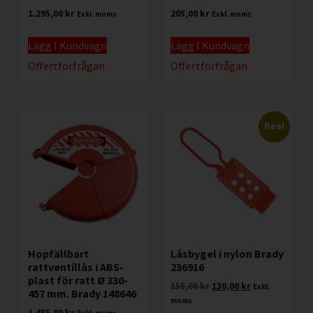
1.295,00
kr
205,00
kr
Exkl. moms
Exkl. moms
Lägg I Kundvagn
Lägg I Kundvagn
Offertförfrågan
Offertförfrågan
Rea!
Hopfällbart
Låsbygel i nylon Brady
rattventillås i ABS-
236916
plast för ratt Ø 330-
155,00
kr
130,00
kr
Exkl.
457 mm. Brady 148646
moms
1.435,00
kr