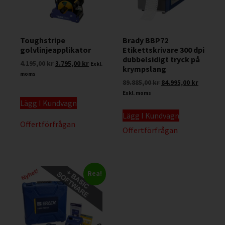
Toughstripe
Brady BBP72
golvlinjeapplikator
Etikettskrivare 300 dpi
dubbelsidigt tryck på
4.195,00
kr
3.795,00
kr
Exkl.
krympslang
moms
89.885,00
kr
84.995,00
kr
Exkl. moms
Lägg I Kundvagn
Lägg I Kundvagn
Offertförfrågan
Offertförfrågan
Rea!