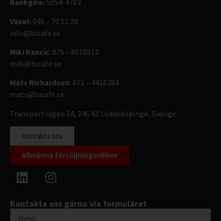
Bankgiro:
5954-4783
Växel:
046 – 70 51 20
info@bisafe.se
Miki Rancic
: 076 – 8918512
miki@bisafe.se
Mats Richardson
: 072 – 4418384
mats@bisafe.se
Transportvägen 14, 246 42 Löddeköpinge, Sverige
Kontakta oss
Allmänna försäljningsvillkor
Kontakta oss gärna via formuläret