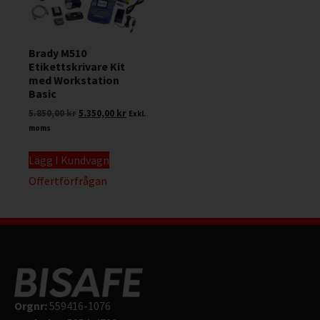
Brady M510
Etikettskrivare Kit
med Workstation
Basic
5.850,00
kr
5.350,00
kr
Exkl.
moms
Lägg I Kundvagn
Offertförfrågan
Orgnr:
559416-1076