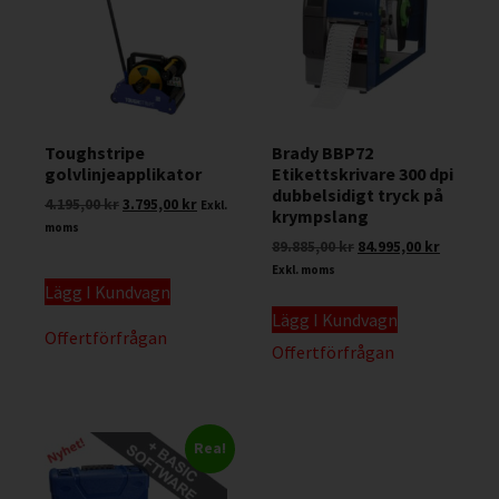
Toughstripe
Brady BBP72
golvlinjeapplikator
Etikettskrivare 300 dpi
dubbelsidigt tryck på
4.195,00
kr
3.795,00
kr
Exkl.
krympslang
moms
89.885,00
kr
84.995,00
kr
Exkl. moms
Lägg I Kundvagn
Lägg I Kundvagn
Offertförfrågan
Offertförfrågan
Rea!