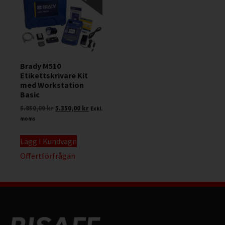
Brady M510
Etikettskrivare Kit
med Workstation
Basic
5.850,00
kr
5.350,00
kr
Exkl.
moms
Lägg I Kundvagn
Offertförfrågan