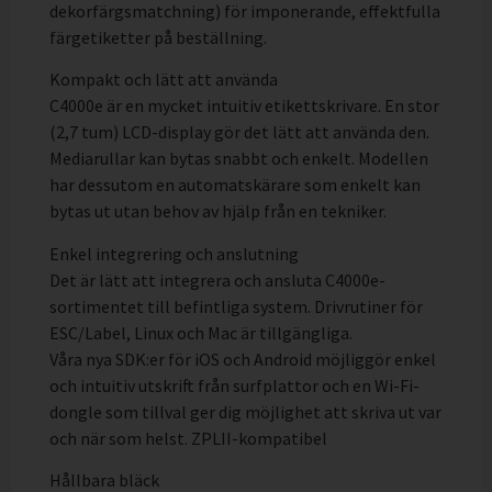
dekorfärgsmatchning) för imponerande, effektfulla
färgetiketter på beställning.
Kompakt och lätt att använda
C4000e är en mycket intuitiv etikettskrivare. En stor
(2,7 tum) LCD-display gör det lätt att använda den.
Mediarullar kan bytas snabbt och enkelt. Modellen
har dessutom en automatskärare som enkelt kan
bytas ut utan behov av hjälp från en tekniker.
Enkel integrering och anslutning
Det är lätt att integrera och ansluta C4000e-
sortimentet till befintliga system. Drivrutiner för
ESC/Label, Linux och Mac är tillgängliga.
Våra nya SDK:er för iOS och Android möjliggör enkel
och intuitiv utskrift från surfplattor och en Wi-Fi-
dongle som tillval ger dig möjlighet att skriva ut var
och när som helst. ZPLII-kompatibel
Hållbara bläck