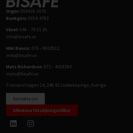
Orgnr:
559416-1076
Bankgiro:
5954-4783
Växel:
046 – 70 51 20
info@bisafe.se
Miki Rancic
: 076 – 8918512
miki@bisafe.se
Mats Richardson
: 072 – 4418384
mats@bisafe.se
Transportvägen 14, 246 42 Löddeköpinge, Sverige
Kontakta oss
Allmänna försäljningsvillkor