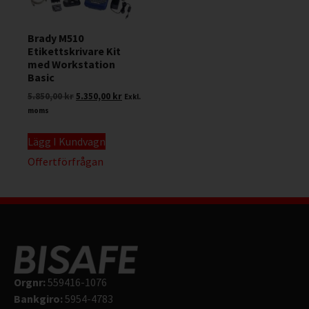
Brady M510
Etikettskrivare Kit
med Workstation
Basic
5.850,00
kr
5.350,00
kr
Exkl.
moms
Lägg I Kundvagn
Offertförfrågan
Orgnr:
559416-1076
Bankgiro:
5954-4783