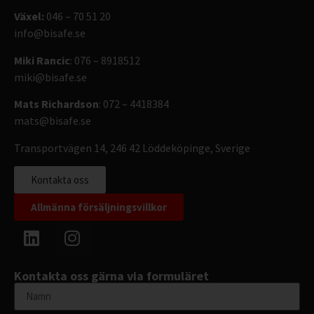
Växel:
046 – 70 51 20
info@bisafe.se
Miki Rancic
: 076 – 8918512
miki@bisafe.se
Mats Richardson
: 072 – 4418384
mats@bisafe.se
Transportvägen 14, 246 42 Löddeköpinge, Sverige
Kontakta oss
Allmänna försäljningsvillkor
Kontakta oss gärna via formuläret