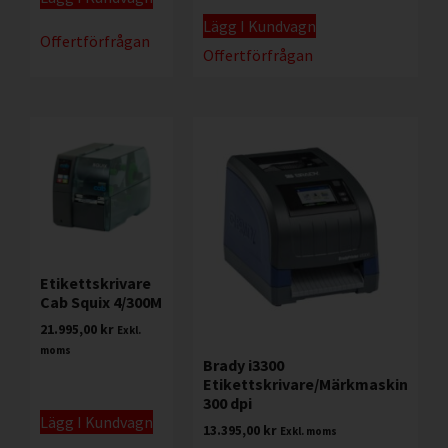
Lägg I Kundvagn
Offertförfrågan
Offertförfrågan
Etikettskrivare
Cab Squix 4/300M
21.995,00
kr
Exkl.
moms
Brady i3300
Etikettskrivare/Märkmaskin
300 dpi
Lägg I Kundvagn
13.395,00
kr
Exkl. moms