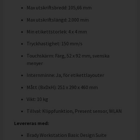
Max utskriftsbredd: 105,66 mm
Max utskriftslängd: 2.000 mm
Min etikettstorlek: 4 x 4 mm
Tryckhastighet: 150 mm/s
Touchskärm: Färg, 52 x 92 mm, svenska
menyer
Internminne: Ja, för etikettlayouter
Mått (BxDxH): 251 x 290 x 460 mm
Vikt: 10 kg
Tillval: Klippfunktion, Present sensor, WLAN
Levereras med:
Brady Workstation Basic Design Suite