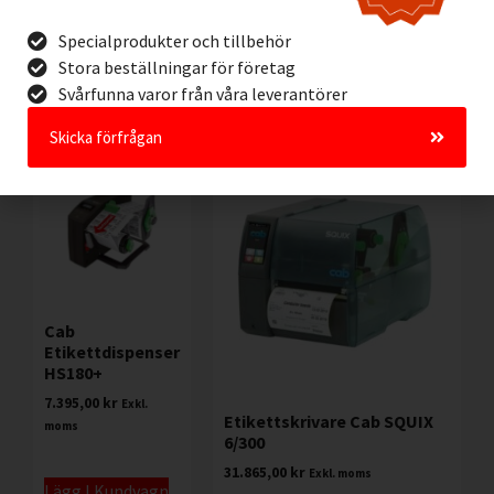
Specialprodukter och tillbehör
Stora beställningar för företag
Svårfunna varor från våra leverantörer
Andra kunder köpte också
Skicka förfrågan
Cab
Etikettdispenser
HS180+
7.395,00
kr
Exkl.
Etikettskrivare Cab SQUIX
moms
6/300
31.865,00
kr
Exkl. moms
Lägg I Kundvagn