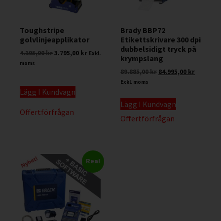
Toughstripe
Brady BBP72
golvlinjeapplikator
Etikettskrivare 300 dpi
dubbelsidigt tryck på
4.195,00
kr
3.795,00
kr
Exkl.
krympslang
moms
89.885,00
kr
84.995,00
kr
Exkl. moms
Lägg I Kundvagn
Lägg I Kundvagn
Offertförfrågan
Offertförfrågan
Rea!