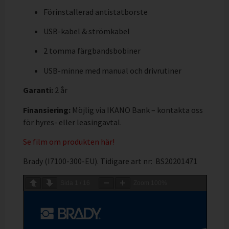
Förinstallerad antistatborste
USB-kabel & strömkabel
2 tomma färgbandsbobiner
USB-minne med manual och drivrutiner
Garanti:
2 år
Finansiering:
Möjlig via IKANO Bank – kontakta oss
för hyres- eller leasingavtal.
Se film om produkten här!
Brady (I7100-300-EU). Tidigare art nr: BS20201471
Sida
1
/
16
Zoom
100%