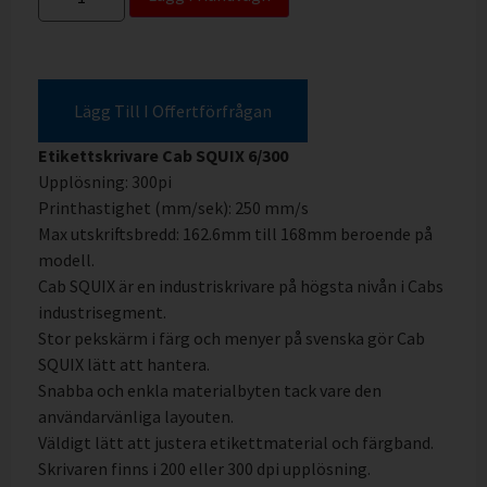
Lägg Till I Offertförfrågan
Etikettskrivare Cab SQUIX 6/300
Upplösning: 300pi
Printhastighet (mm/sek): 250 mm/s
Max utskriftsbredd: 162.6mm till 168mm beroende på
modell.
Cab SQUIX är en industriskrivare på högsta nivån i Cabs
industrisegment.
Stor pekskärm i färg och menyer på svenska gör Cab
SQUIX lätt att hantera.
Snabba och enkla materialbyten tack vare den
användarvänliga layouten.
Väldigt lätt att justera etikettmaterial och färgband.
Skrivaren finns i 200 eller 300 dpi upplösning.