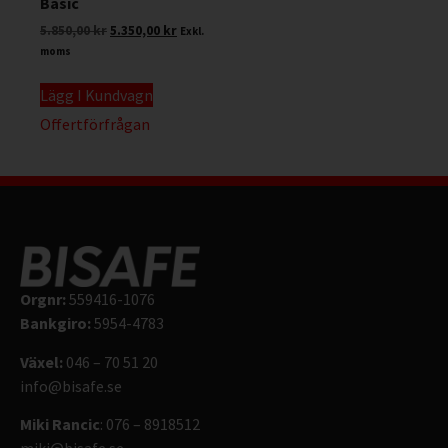
Basic
5.850,00
kr
5.350,00
kr
Exkl.
moms
Lägg I Kundvagn
Offertförfrågan
Orgnr:
559416-1076
Bankgiro:
5954-4783
Växel:
046 – 70 51 20
info@bisafe.se
Miki Rancic
: 076 – 8918512