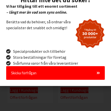
Offertförfrågan
Offertförfrågan
Vi har tillgång till ett enormt sortiment
– långt mer än vad som syns online.
Berätta vad du behöver, så ordnar våra
specialister det snabbt och smidigt!
Specialprodukter och tillbehör
Stora beställningar för företag
Svårfunna varor från våra leverantörer
Cab Etikettdispenser
Brady BBP12
HS60
Etikettskrivare 300 dpi
Skicka förfrågan
5.395,00
kr
6.485,00
kr
Exkl. moms
Exkl. moms
Lägg I Kundvagn
Lägg I Kundvagn
Offertförfrågan
Offertförfrågan