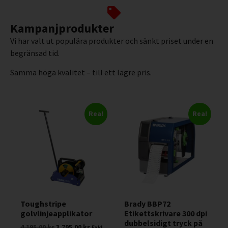
Kampanjprodukter
Vi har valt ut populära produkter och sänkt priset under en
begränsad tid.
Samma höga kvalitet – till ett lägre pris.
Rea!
Rea!
Toughstripe
Brady BBP72
golvlinjeapplikator
Etikettskrivare 300 dpi
dubbelsidigt tryck på
4.195,00
kr
3.795,00
kr
Exkl.