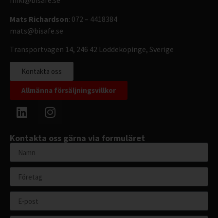
miki@bisafe.se
Mats Richardson
: 072 – 4418384
mats@bisafe.se
Transportvägen 14, 246 42 Löddeköpinge, Sverige
Kontakta oss
Allmänna försäljningsvillkor
Kontakta oss gärna via formuläret