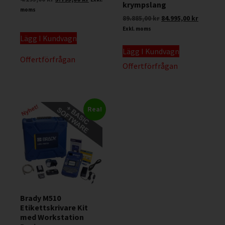
krympslang
moms
89.885,00
kr
84.995,00
kr
Exkl. moms
Lägg I Kundvagn
Lägg I Kundvagn
Offertförfrågan
Offertförfrågan
Rea!
Brady M510
Etikettskrivare Kit
med Workstation