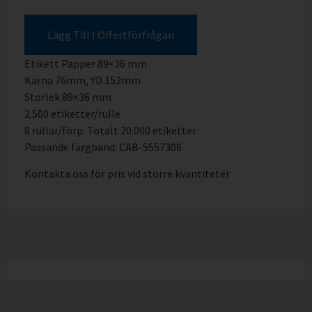
Lägg Till I Offertförfrågan
Etikett Papper 89×36 mm
Kärna 76mm, YD 152mm
Storlek 89×36 mm
2.500 etiketter/rulle
8 rullar/förp. Totalt 20.000 etiketter
Passande färgband: CAB-5557308
Kontakta oss för pris vid större kvantiteter