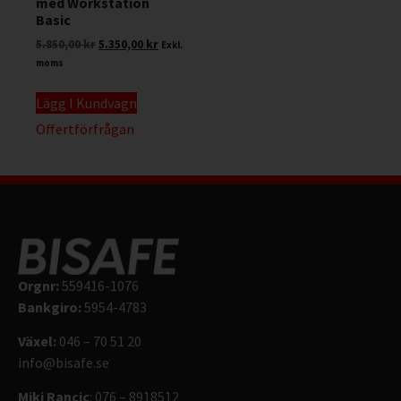
med Workstation
Basic
5.850,00
kr
5.350,00
kr
Exkl.
moms
Lägg I Kundvagn
Offertförfrågan
Orgnr:
559416-1076
Bankgiro:
5954-4783
Växel:
046 – 70 51 20
info@bisafe.se
Miki Rancic
: 076 – 8918512