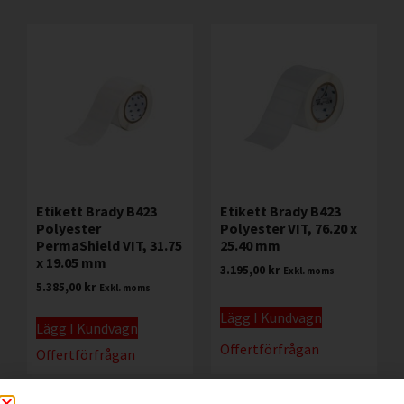
Etikett Brady B423
Etikett Brady B423
Polyester
Polyester VIT, 76.20 x
PermaShield VIT, 31.75
25.40 mm
x 19.05 mm
3.195,00
kr
Exkl. moms
5.385,00
kr
Exkl. moms
Lägg I Kundvagn
Lägg I Kundvagn
Offertförfrågan
Offertförfrågan