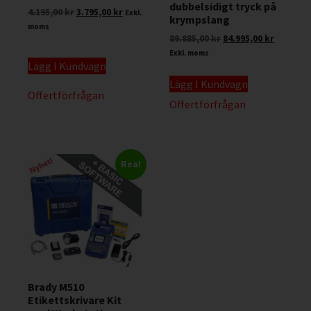
dubbelsidigt tryck på
4.195,00
kr
3.795,00
kr
Exkl.
krympslang
moms
89.885,00
kr
84.995,00
kr
Exkl. moms
Lägg I Kundvagn
Lägg I Kundvagn
Offertförfrågan
Offertförfrågan
Rea!
Brady M510
Etikettskrivare Kit