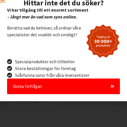
Hittar inte det du söker?
Vi har tillgång till ett enormt sortiment
– långt mer än vad som syns online.
Berätta vad du behöver, så ordnar våra
specialister det snabbt och smidigt!
Etikett Brady B423
Specialprodukter och tillbehör
Polyester VIT, 31.75 x
Stora beställningar för företag
6.35 mm
Svårfunna varor från våra leverantörer
1.610,00
kr
Exkl. moms
Skicka förfrågan
Lägg I Kundvagn
Offertförfrågan