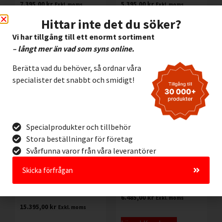
7.395,00
kr
5.395,00
kr
Exkl. moms
Exkl. moms
Hittar inte det du söker?
Lägg I Kundvagn
Lägg I Kundvagn
Vi har tillgång till ett enormt sortiment
Offertförfrågan
Offertförfrågan
– långt mer än vad som syns online.
Berätta vad du behöver, så ordnar våra
specialister det snabbt och smidigt!
Specialprodukter och tillbehör
Stora beställningar för företag
Svårfunna varor från våra leverantörer
Skicka förfrågan
Etikettskrivare Cab
Brady BBP12
EOS2/300 mobile/300
Etikettskrivare 300 dpi
Batteridriven
6.485,00
kr
Exkl. moms
15.395,00
kr
Exkl. moms