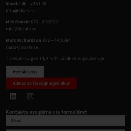
Växel:
046 – 70 51 20
info@bisafe.se
Miki Rancic
: 076 – 8918512
miki@bisafe.se
Mats Richardson
: 072 – 4418384
mats@bisafe.se
Transportvägen 14, 246 42 Löddeköpinge, Sverige
Kontakta oss
Allmänna försäljningsvillkor
Kontakta oss gärna via formuläret