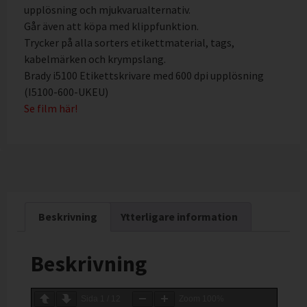
upplösning och mjukvarualternativ.
Går även att köpa med klippfunktion.
Trycker på alla sorters etikettmaterial, tags,
kabelmärken och krympslang.
Brady i5100 Etikettskrivare med 600 dpi upplösning
(I5100-600-UKEU)
Se film här!
Beskrivning
Ytterligare information
Beskrivning
Sida
1
/
12
Zoom
100%