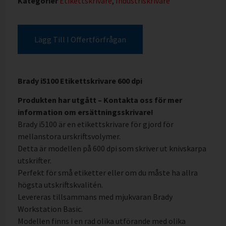
Kategorier
Etikettskrivare
,
Industriskrivare
Lägg Till I Offertförfrågan
Brady i5100 Etikettskrivare 600 dpi
Produkten har utgått – Kontakta oss för mer
information om ersättningsskrivare!
Brady i5100 är en etikettskrivare för gjord för
mellanstora urskriftsvolymer.
Detta är modellen på 600 dpi som skriver ut knivskarpa
utskrifter.
Perfekt för små etiketter eller om du måste ha allra
högsta utskriftskvalitén.
Levereras tillsammans med mjukvaran Brady
Workstation Basic.
Modellen finns i en rad olika utförande med olika