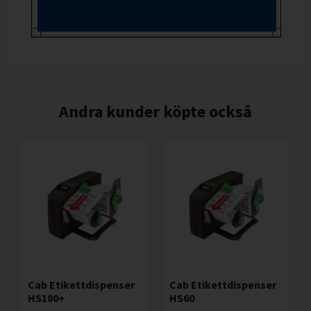
Andra kunder köpte också
Cab Etikettdispenser
Cab Etikettdispenser
HS180+
HS60