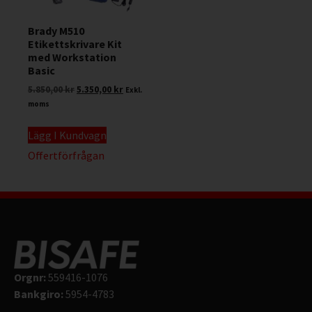
Brady M510
Etikettskrivare Kit
med Workstation
Basic
5.850,00
kr
5.350,00
kr
Exkl.
moms
Lägg I Kundvagn
Offertförfrågan
Orgnr:
559416-1076
Bankgiro:
5954-4783