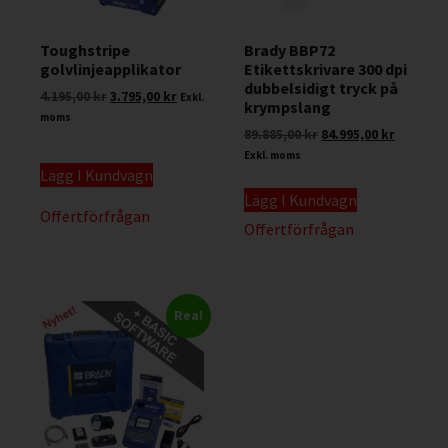
Toughstripe
Brady BBP72
golvlinjeapplikator
Etikettskrivare 300 dpi
dubbelsidigt tryck på
4.195,00
kr
3.795,00
kr
Exkl.
krympslang
moms
89.885,00
kr
84.995,00
kr
Exkl. moms
Lägg I Kundvagn
Lägg I Kundvagn
Offertförfrågan
Offertförfrågan
Rea!