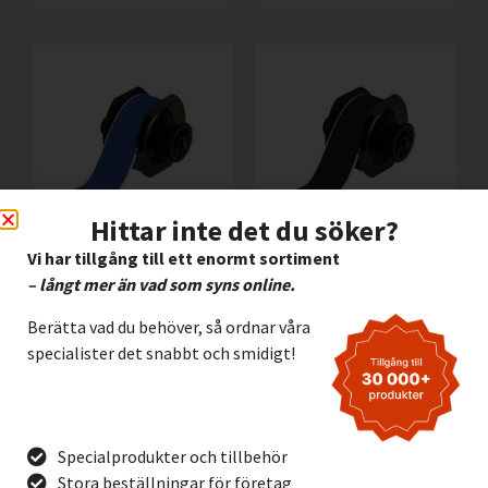
Hittar inte det du söker?
Vi har tillgång till ett enormt sortiment
Vinyl Brady B595 BLÅ,
Vinyl Brady B595
– långt mer än vad som syns online.
57mm
SVART, 57mm
3.195,00
kr
3.195,00
kr
Exkl. moms
Exkl. moms
Berätta vad du behöver, så ordnar våra
specialister det snabbt och smidigt!
Lägg I Kundvagn
Lägg I Kundvagn
Offertförfrågan
Offertförfrågan
Specialprodukter och tillbehör
Stora beställningar för företag