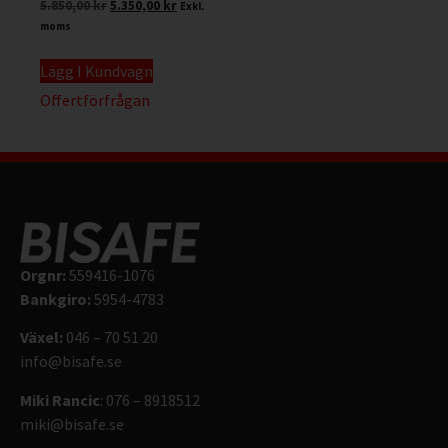
5.850,00
kr
5.350,00
kr
Exkl.
moms
Lägg I Kundvagn
Offertförfrågan
Orgnr:
559416-1076
Bankgiro:
5954-4783
Växel:
046 – 70 51 20
info@bisafe.se
Miki Rancic
: 076 – 8918512
miki@bisafe.se