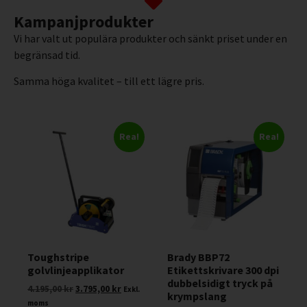
Kampanjprodukter
Vi har valt ut populära produkter och sänkt priset under en
begränsad tid.
Samma höga kvalitet – till ett lägre pris.
Rea!
Rea!
Toughstripe
Brady BBP72
golvlinjeapplikator
Etikettskrivare 300 dpi
dubbelsidigt tryck på
4.195,00
kr
3.795,00
kr
Exkl.
krympslang
moms