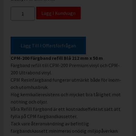
Lägg I Kundvagn
Lägg Till I Offertförfrågan
CPM-200 Färgband refill Blå 212 mm x 50 m
Färgband refill till CPM-200 Premium vinyl och CPM-
200 Ultrabond vinyl.
CPM Resinfärgband fungerar utmärkt både för inom-
och utomhusbruk.
Hög kemikalieresistens och mycket bra tålighet mot
nötning och oljor.
Våra Refill färgband är ett kostnadseffektivt sätt att
fylla på CPM färgbandkassetter.
Tack vare återanvändning av befintlig
färgbandskassett minimeras onödig miljöpåverkan.