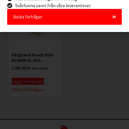
Svårfunna varor från våra leverantörer
Skicka förfrågan
Färgband Brady B30-
R10000-YL GUL
2.295,00
kr
Exkl. moms
Lägg I Kundvagn
Offertförfrågan