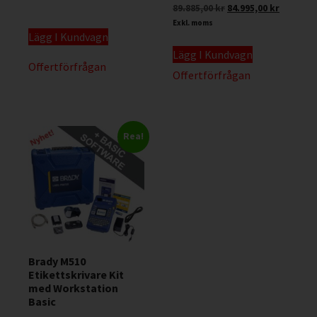
89.885,00
kr
84.995,00
kr
Exkl. moms
Lägg I Kundvagn
Lägg I Kundvagn
Offertförfrågan
Offertförfrågan
Rea!
Brady M510
Etikettskrivare Kit
med Workstation
Basic