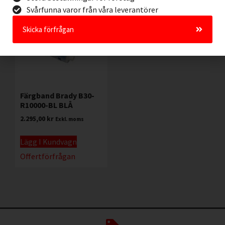
Svårfunna varor från våra leverantörer
Skicka förfrågan
Färgband Brady B30-
R10000-BL BLÅ
2.295,00
kr
Exkl. moms
Lägg I Kundvagn
Offertförfrågan