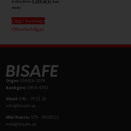
5.850,00
kr
5.350,00
kr
Exkl.
moms
Lägg I Kundvagn
Offertförfrågan
Orgnr:
559416-1076
Bankgiro:
5954-4783
Växel:
046 – 70 51 20
info@bisafe.se
Miki Rancic
: 076 – 8918512
miki@bisafe.se