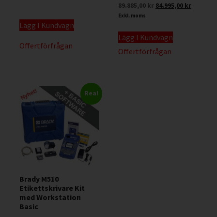
89.885,00
kr
84.995,00
kr
Exkl. moms
Lägg I Kundvagn
Lägg I Kundvagn
Offertförfrågan
Offertförfrågan
Rea!
Brady M510
Etikettskrivare Kit
med Workstation
Basic