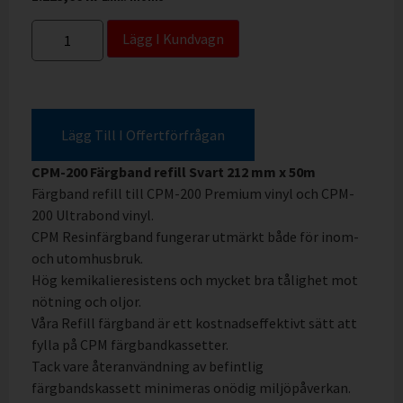
Lägg I Kundvagn
Lägg Till I Offertförfrågan
CPM-200 Färgband refill Svart 212 mm x 50m
Färgband refill till CPM-200 Premium vinyl och CPM-
200 Ultrabond vinyl.
CPM Resinfärgband fungerar utmärkt både för inom-
och utomhusbruk.
Hög kemikalieresistens och mycket bra tålighet mot
nötning och oljor.
Våra Refill färgband är ett kostnadseffektivt sätt att
fylla på CPM färgbandkassetter.
Tack vare återanvändning av befintlig
färgbandskassett minimeras onödig miljöpåverkan.