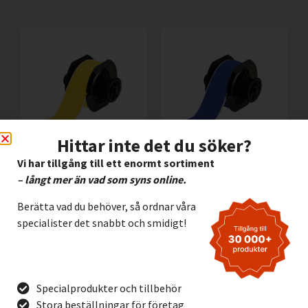
Hittar inte det du söker?
Vi har tillgång till ett enormt sortiment
Vinyl Brady B595 GUL,
Vinyl Brady B595 BLÅ,
– långt mer än vad som syns online.
57mm
57mm
3.195,00
kr
3.195,00
kr
Exkl. moms
Exkl. moms
Berätta vad du behöver, så ordnar våra
specialister det snabbt och smidigt!
Lägg I Kundvagn
Lägg I Kundvagn
Offertförfrågan
Offertförfrågan
Specialprodukter och tillbehör
Stora beställningar för företag