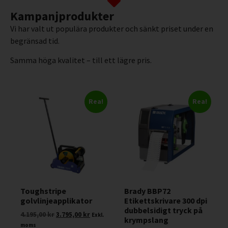
Kampanjprodukter
Vi har valt ut populära produkter och sänkt priset under en
begränsad tid.
Samma höga kvalitet – till ett lägre pris.
Rea!
Rea!
Toughstripe
Brady BBP72
golvlinjeapplikator
Etikettskrivare 300 dpi
dubbelsidigt tryck på
4.195,00
kr
3.795,00
kr
Exkl.
krympslang
moms