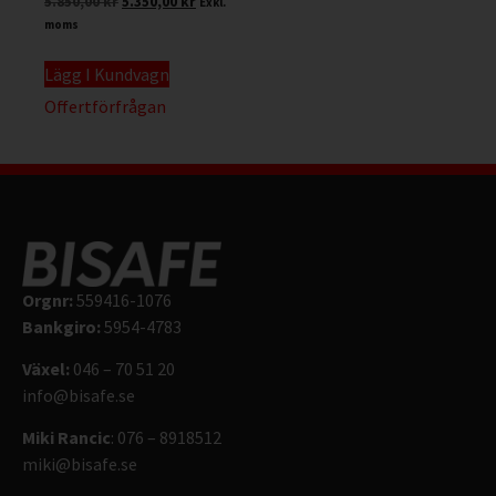
5.850,00
kr
5.350,00
kr
Exkl.
moms
Lägg I Kundvagn
Offertförfrågan
Orgnr:
559416-1076
Bankgiro:
5954-4783
Växel:
046 – 70 51 20
info@bisafe.se
Miki Rancic
: 076 – 8918512
miki@bisafe.se