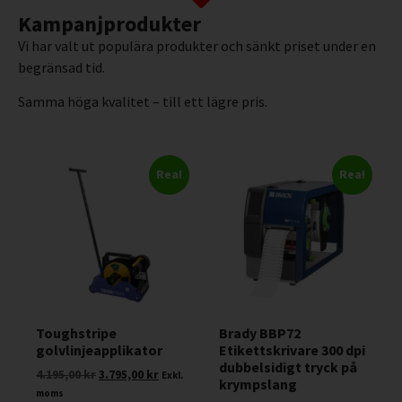
Kampanjprodukter
Vi har valt ut populära produkter och sänkt priset under en
begränsad tid.
Samma höga kvalitet – till ett lägre pris.
Rea!
Rea!
Toughstripe
Brady BBP72
golvlinjeapplikator
Etikettskrivare 300 dpi
dubbelsidigt tryck på
4.195,00
kr
3.795,00
kr
Exkl.
krympslang
moms