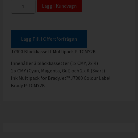
Lägg I Kundvagn
Lägg Till I Offertförfrågan
J7300 Bläckkassett Multipack P-1CMY2K
Innehåller 3 bläckkassetter (1x CMY, 2x K)
1 x CMY (Cyan, Magenta, Gul) och 2 x K (Svart)
Ink Multipack for BradyJet™ J7300 Colour Label
Brady P-1CMY2K