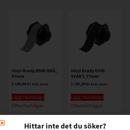
Vinyl Brady B595 GRÅ,
Vinyl Brady B595
57mm
SVART, 57mm
3.195,00
kr
3.195,00
kr
Exkl. moms
Exkl. moms
Lägg I Kundvagn
Lägg I Kundvagn
Offertförfrågan
Offertförfrågan
Hittar inte det du söker?