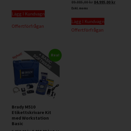
89.885,00
kr
84.995,00
kr
Exkl. moms
Lägg I Kundvagn
Lägg I Kundvagn
Offertförfrågan
Offertförfrågan
Rea!
Brady M510
Etikettskrivare Kit
med Workstation
Basic