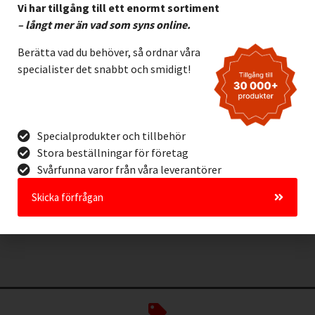
Vi har tillgång till ett enormt sortiment
– långt mer än vad som syns online.
Berätta vad du behöver, så ordnar våra
specialister det snabbt och smidigt!
Vinyl Brady B595 GUL,
Specialprodukter och tillbehör
29mm
Stora beställningar för företag
2.135,00
kr
Exkl. moms
Svårfunna varor från våra leverantörer
Lägg I Kundvagn
Skicka förfrågan
Offertförfrågan