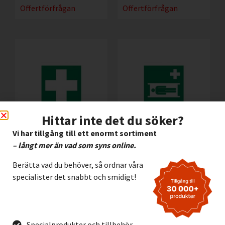
Offertförfrågan
Offertförfrågan
Hittar inte det du söker?
Vi har tillgång till ett enormt sortiment
Efterlysande
Efterlysande Alu.skylt
– långt mer än vad som syns online.
Halogenfri Skylt Nöd
Nöd – Sjukbår
– Första hjälpen
Berätta vad du behöver, så ordnar våra
112,00
kr
Exkl. moms
specialister det snabbt och smidigt!
72,00
kr
Exkl. moms
Lägg I Kundvagn
Lägg I Kundvagn
Offertförfrågan
Offertförfrågan
Specialprodukter och tillbehör