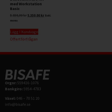
med Workstation
Basic
5.850,00
kr
5.350,00
kr
Exkl.
moms
Lägg I Kundvagn
Offertförfrågan
Orgnr:
559416-1076
Bankgiro:
5954-4783
Växel:
046 – 70 51 20
info@bisafe.se