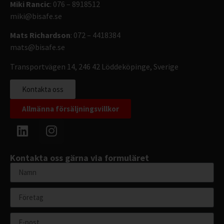
Miki Rancic
: 076 – 8918512
miki@bisafe.se
Mats Richardson
: 072 – 4418384
mats@bisafe.se
Transportvägen 14, 246 42 Löddeköpinge, Sverige
Kontakta oss
Allmänna försäljningsvillkor
Kontakta oss gärna via formuläret