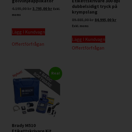
golvlinjeapplikator
Etikettskrivare 300 dpi
dubbelsidigt tryck på
4.195,00
kr
3.795,00
kr
Exkl.
krympslang
moms
89.885,00
kr
84.995,00
kr
Exkl. moms
Lägg I Kundvagn
Lägg I Kundvagn
Offertförfrågan
Offertförfrågan
Rea!
Brady M510
Etikettskrivare Kit