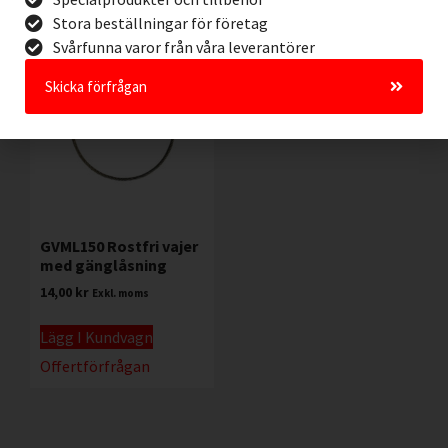
Stora beställningar för företag
Svårfunna varor från våra leverantörer
Skicka förfrågan
GVML150 Rostfri vajer
med gänglåsning
14,00
kr
Exkl. moms
Lägg I Kundvagn
Offertförfrågan