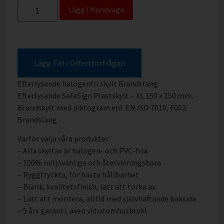
Lägg I Kundvagn
Lägg Till I Offertförfrågan
Efterlysande halogenfri skylt Brandslang
Efterlysande SafeSign Plastskylt – XL 150 x 150 mm.
Brandskylt med piktogram enl. EN ISO 7010, F002.
Brandslang
Varför välja våra produkter:
– Alla skyltar är halogen- och PVC-fria
– 100% miljövänliga och återvinningsbara
– Ryggtryckta, för bästa hållbarhet
– Blank, kvalitetsfinish, lätt att torka av
– Lätt att montera, alltid med självhäftande baksida
– 5 års garanti, även vid utomhusbruk!