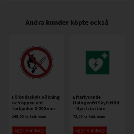
Andra kunder köpte också
Förbudsskylt Rökning
Efterlysande
och öppen eld
Halogenfri Skylt Nöd
förbjuden Ø 200 mm
– Hjärtstartare
165,00
kr
72,00
kr
Exkl. moms
Exkl. moms
Lägg I Kundvagn
Lägg I Kundvagn