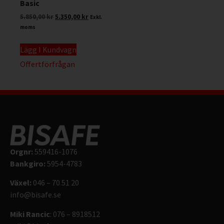
Basic
5.850,00
kr
5.350,00
kr
Exkl.
moms
Lägg I Kundvagn
Offertförfrågan
Orgnr:
559416-1076
Bankgiro:
5954-4783
Växel:
046 – 70 51 20
info@bisafe.se
Miki Rancic
: 076 – 8918512