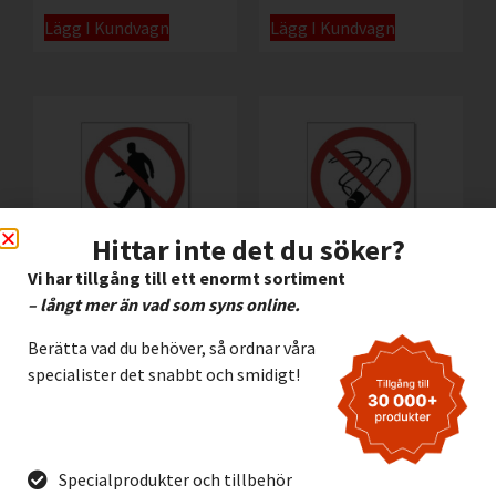
Lägg I Kundvagn
Lägg I Kundvagn
Hittar inte det du söker?
Vi har tillgång till ett enormt sortiment
– långt mer än vad som syns online.
Tillträde förbjudet för
Rökning förbjuden
gående
Berätta vad du behöver, så ordnar våra
45,00
kr
–
335,00
kr
Exkl.
specialister det snabbt och smidigt!
45,00
kr
–
335,00
kr
Exkl.
moms
moms
Lägg I Kundvagn
Lägg I Kundvagn
Specialprodukter och tillbehör