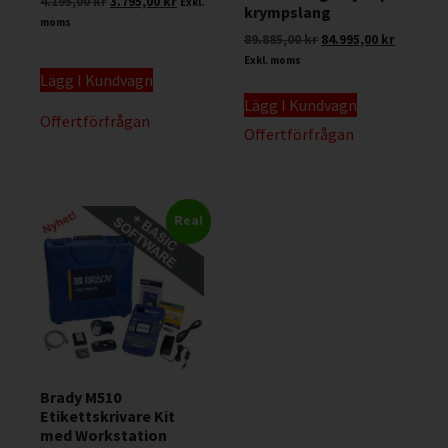
4.195,00
kr
3.795,00
kr
Exkl.
krympslang
moms
89.885,00
kr
84.995,00
kr
Exkl. moms
Lägg I Kundvagn
Lägg I Kundvagn
Offertförfrågan
Offertförfrågan
Rea!
Brady M510
Etikettskrivare Kit
med Workstation