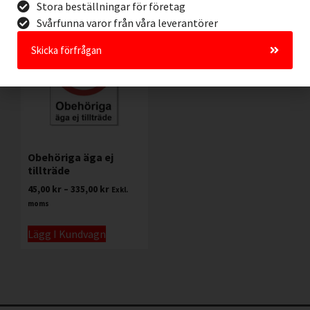
Stora beställningar för företag
Svårfunna varor från våra leverantörer
Skicka förfrågan
Obehöriga äga ej
tillträde
45,00
kr
–
335,00
kr
Exkl.
moms
Lägg I Kundvagn