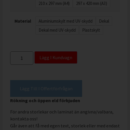
210 x 297 mm (A4)
297 x 420 mm (A3)
Material
Aluminiumskylt med UV-skydd
Dekal
Dekal med UV-skydd
Plastskylt
Lägg I Kundvagn
Lägg Till I Offertförfrågan
Rökning och öppen eld förbjuden
För andra storlekar och laminat än angivna/valbara,
kontakta oss!
Går även att få med egen text, storlek eller med endast