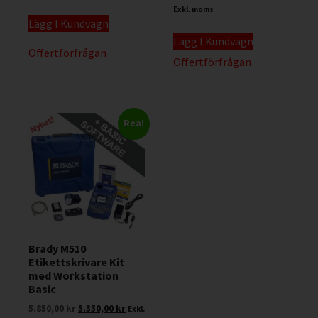
Exkl. moms
Lägg I Kundvagn
Lägg I Kundvagn
Offertförfrågan
Offertförfrågan
Rea!
Brady M510
Etikettskrivare Kit
med Workstation
Basic
5.850,00
kr
5.350,00
kr
Exkl.