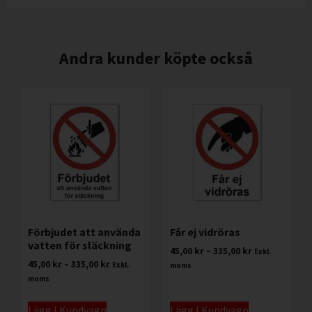
Andra kunder köpte också
Förbjudet att använda
Får ej vidröras
vatten för släckning
45,00
kr
–
335,00
kr
Exkl.
45,00
kr
–
335,00
kr
Exkl.
moms
moms
Lägg I Kundvagn
Lägg I Kundvagn