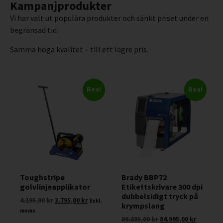
Kampanjprodukter
Vi har valt ut populära produkter och sänkt priset under en
begränsad tid.
Samma höga kvalitet – till ett lägre pris.
Rea!
Rea!
Toughstripe
Brady BBP72
golvlinjeapplikator
Etikettskrivare 300 dpi
dubbelsidigt tryck på
4.195,00
kr
3.795,00
kr
Exkl.
krympslang
moms
89.885,00
kr
84.995,00
kr