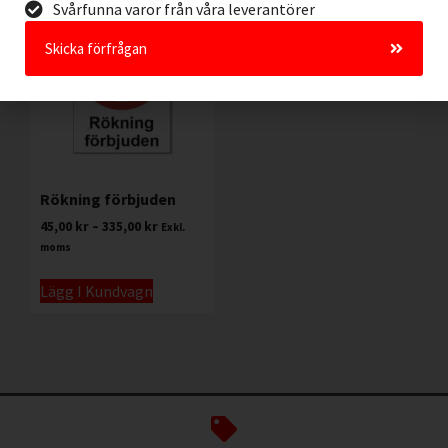
Svårfunna varor från våra leverantörer
Skicka förfrågan
Rökning förbjuden
45,00
kr
–
335,00
kr
Exkl.
moms
Lägg I Kundvagn