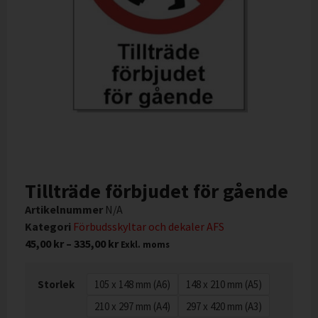
Tillträde förbjudet för gående
Artikelnummer
N/A
Kategori
Förbudsskyltar och dekaler AFS
45,00
kr
–
335,00
kr
Exkl. moms
Storlek
105 x 148 mm (A6)
148 x 210 mm (A5)
210 x 297 mm (A4)
297 x 420 mm (A3)