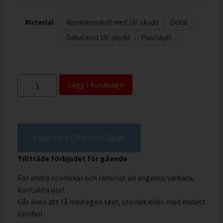
Material
Aluminiumskylt med UV-skydd
Dekal
Dekal med UV-skydd
Plastskylt
Lägg I Kundvagn
Lägg Till I Offertförfrågan
Tillträde förbjudet för gående
För andra storlekar och laminat än angivna/valbara,
kontakta oss!
Går även att få med egen text, storlek eller med endast
symbol.