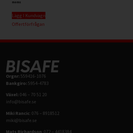
moms
Lägg I Kundvagn
Offertförfrågan
Orgnr:
559416-1076
Bankgiro:
5954-4783
Växel:
046 – 70 51 20
info@bisafe.se
Miki Rancic
: 076 – 8918512
miki@bisafe.se
Mats Richardson
: 072 – 4418384