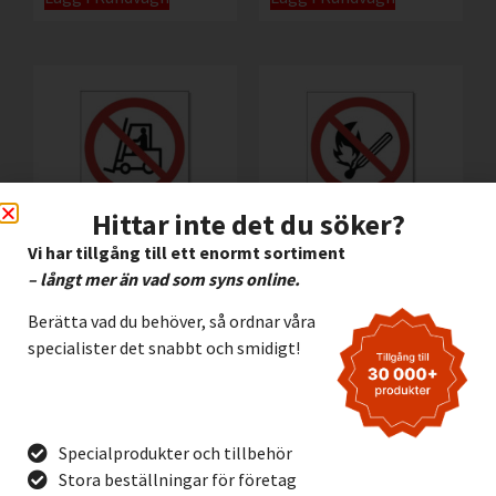
Hittar inte det du söker?
Vi har tillgång till ett enormt sortiment
– långt mer än vad som syns online.
Förbjudet för
Rökning och öppen
arbetsfordon
eld förbjuden
Berätta vad du behöver, så ordnar våra
45,00
kr
–
335,00
kr
45,00
kr
–
335,00
kr
specialister det snabbt och smidigt!
Exkl.
Exkl.
moms
moms
Lägg I Kundvagn
Lägg I Kundvagn
Specialprodukter och tillbehör
Stora beställningar för företag