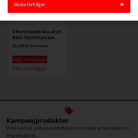
Skicka förfrågan
Efterlysande Alu.skylt
Nöd -Hjärtstartare
112,00
kr
Exkl. moms
Lägg I Kundvagn
Offertförfrågan
Kampanjprodukter
Vi har valt ut populära produkter och sänkt priset under en
begränsad tid.