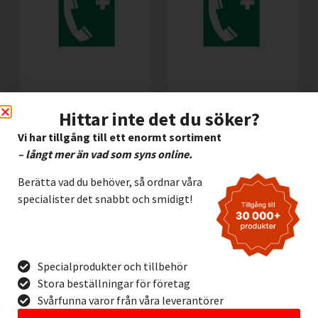
Efterlysande Alu.skylt
Efterlysande
Nöd -Telefon
Halogenfri Skylt Nöd
Hittar inte det du söker?
– Telefon
112,00
kr
Exkl. moms
Vi har tillgång till ett enormt sortiment
72,00
kr
Exkl. moms
– långt mer än vad som syns online.
Lägg I Kundvagn
Lägg I Kundvagn
Berätta vad du behöver, så ordnar våra
Offertförfrågan
specialister det snabbt och smidigt!
Offertförfrågan
Specialprodukter och tillbehör
Stora beställningar för företag
Svårfunna varor från våra leverantörer