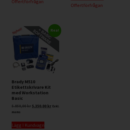
Offertförfrågan
Offertförfrågan
Rea!
Brady M510
Etikettskrivare Kit
med Workstation
Basic
5.850,00
kr
5.350,00
kr
Exkl.
moms
Lägg I Kundvagn