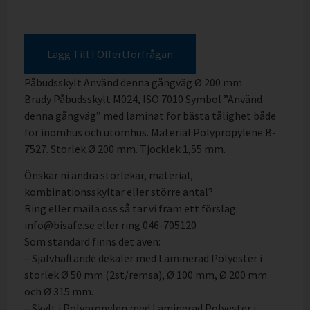
Lägg Till I Offertförfrågan
Påbudsskylt Använd denna gångväg Ø 200 mm
Brady Påbudsskylt M024, ISO 7010 Symbol ”Använd
denna gångväg” med laminat för bästa tålighet både
för inomhus och utomhus. Material Polypropylene B-
7527. Storlek Ø 200 mm. Tjocklek 1,55 mm.
Önskar ni andra storlekar, material,
kombinationsskyltar eller större antal?
Ring eller maila oss så tar vi fram ett förslag:
info@bisafe.se eller ring 046-705120
Som standard finns det även:
– Självhäftande dekaler med Laminerad Polyester i
storlek Ø 50 mm (2st/remsa), Ø 100 mm, Ø 200 mm
och Ø 315 mm.
– Skylt i Polypropylen med Laminerad Polyester i