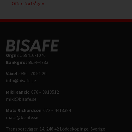
Offertförfrågan
Orgnr:
559416-1076
Bankgiro:
5954-4783
Växel:
046 – 70 51 20
info@bisafe.se
Miki Rancic
: 076 – 8918512
miki@bisafe.se
Mats Richardson
: 072 – 4418384
mats@bisafe.se
Transportvägen 14, 246 42 Löddeköpinge, Sverige