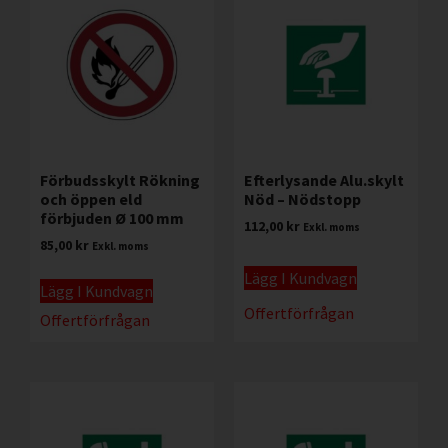
Förbudsskylt Rökning
Efterlysande Alu.skylt
och öppen eld
Nöd – Nödstopp
förbjuden Ø 100 mm
112,00
kr
Exkl. moms
85,00
kr
Exkl. moms
Lägg I Kundvagn
Lägg I Kundvagn
Offertförfrågan
Offertförfrågan