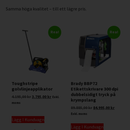
Samma höga kvalitet – till ett lägre pris.
Rea!
Rea!
Toughstripe
Brady BBP72
golvlinjeapplikator
Etikettskrivare 300 dpi
dubbelsidigt tryck på
4.195,00
kr
3.795,00
kr
Exkl.
krympslang
moms
89.885,00
kr
84.995,00
kr
Exkl. moms
Lägg I Kundvagn
Lägg I Kundvagn