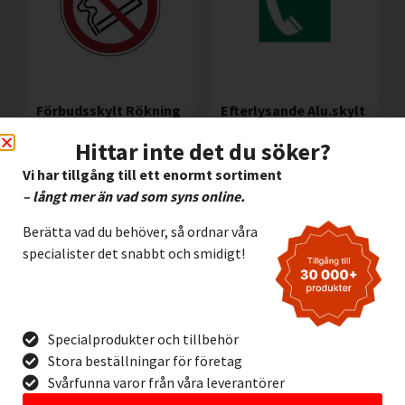
Förbudsskylt Rökning
Efterlysande Alu.skylt
förbjuden Ø 200 mm
Nöd -Telefon
Hittar inte det du söker?
165,00
kr
112,00
kr
Exkl. moms
Exkl. moms
Vi har tillgång till ett enormt sortiment
Lägg I Kundvagn
Lägg I Kundvagn
– långt mer än vad som syns online.
Offertförfrågan
Offertförfrågan
Berätta vad du behöver, så ordnar våra
specialister det snabbt och smidigt!
Specialprodukter och tillbehör
Stora beställningar för företag
Svårfunna varor från våra leverantörer