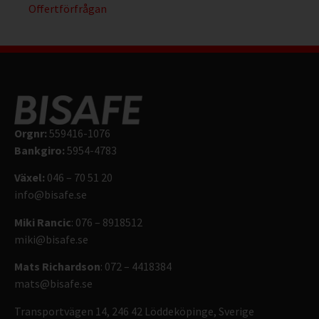
Offertförfrågan
Orgnr:
559416-1076
Bankgiro:
5954-4783
Växel:
046 – 70 51 20
info@bisafe.se
Miki Rancic
: 076 – 8918512
miki@bisafe.se
Mats Richardson
: 072 – 4418384
mats@bisafe.se
Transportvägen 14, 246 42 Löddeköpinge, Sverige