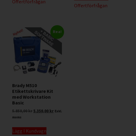
Offertförfrågan
Offertförfrågan
Rea!
Brady M510
Etikettskrivare Kit
med Workstation
Basic
5.850,00
kr
5.350,00
kr
Exkl.
moms
Lägg I Kundvagn