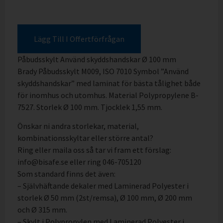
Lägg Till I Offertförfrågan
Påbudsskylt Använd skyddshandskar Ø 100 mm
Brady Påbudsskylt M009, ISO 7010 Symbol ”Använd
skyddshandskar” med laminat för bästa tålighet både
för inomhus och utomhus. Material Polypropylene B-
7527. Storlek Ø 100 mm. Tjocklek 1,55 mm.
Önskar ni andra storlekar, material,
kombinationsskyltar eller större antal?
Ring eller maila oss så tar vi fram ett förslag:
info@bisafe.se eller ring 046-705120
Som standard finns det även:
– Självhäftande dekaler med Laminerad Polyester i
storlek Ø 50 mm (2st/remsa), Ø 100 mm, Ø 200 mm
och Ø 315 mm.
– Skylt i Polypropylen med Laminerad Polyester i