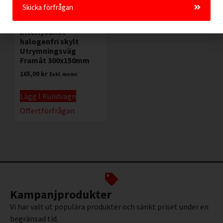
Skicka förfrågan
Efterlysande
halogenfri skylt
Utrymningsväg
Framåt 300x150mm
165,00
kr
Exkl. moms
Lägg I Kundvagn
Offertförfrågan
Kampanjprodukter
Vi har valt ut populära produkter och sänkt priset under en
begränsad tid.