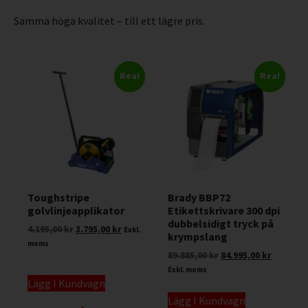
Samma höga kvalitet – till ett lägre pris.
Rea!
Rea!
Toughstripe
Brady BBP72
golvlinjeapplikator
Etikettskrivare 300 dpi
dubbelsidigt tryck på
4.195,00
kr
3.795,00
kr
Exkl.
krympslang
moms
89.885,00
kr
84.995,00
kr
Exkl. moms
Lägg I Kundvagn
Lägg I Kundvagn