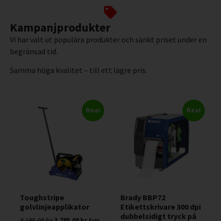
Kampanjprodukter
Vi har valt ut populära produkter och sänkt priset under en
begränsad tid.
Samma höga kvalitet – till ett lägre pris.
Rea!
Rea!
Toughstripe
Brady BBP72
golvlinjeapplikator
Etikettskrivare 300 dpi
dubbelsidigt tryck på
4.195,00
kr
3.795,00
kr
Exkl.