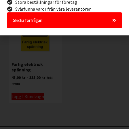
Stora beställningar för företag
Svårfunna varor från våra leverantörer
Skicka förfrågan
Farlig elektrisk
spänning
45,00
kr
–
335,00
kr
Exkl.
moms
Lägg I Kundvagn