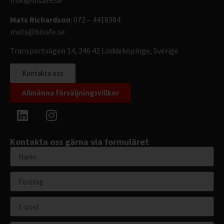
miki@bisafe.se
Mats Richardson
: 072 – 4418384
mats@bisafe.se
Transportvägen 14, 246 42 Löddeköpinge, Sverige
Kontakta oss
Allmänna försäljningsvillkor
Kontakta oss gärna via formuläret