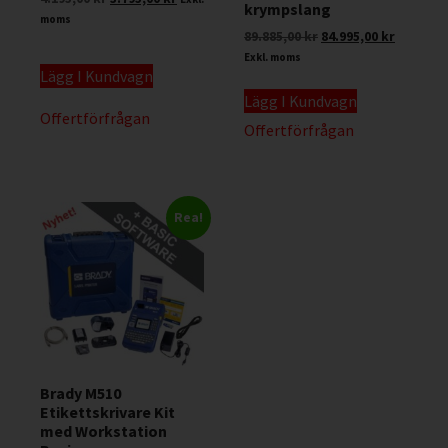
krympslang
moms
89.885,00
kr
84.995,00
kr
Exkl. moms
Lägg I Kundvagn
Lägg I Kundvagn
Offertförfrågan
Offertförfrågan
Rea!
Brady M510
Etikettskrivare Kit
med Workstation