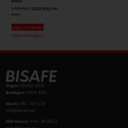
Basic
5.850,00
kr
5.350,00
kr
Exkl.
moms
Lägg I Kundvagn
Offertförfrågan
Orgnr:
559416-1076
Bankgiro:
5954-4783
Växel:
046 – 70 51 20
info@bisafe.se
Miki Rancic
: 076 – 8918512