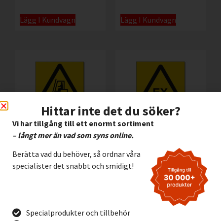
Lägg I Kundvagn
Lägg I Kundvagn
Hittar inte det du söker?
Vi har tillgång till ett enormt sortiment
– långt mer än vad som syns online.
Godstrafik
Explosiv atmosfär
Berätta vad du behöver, så ordnar våra
specialister det snabbt och smidigt!
45,00
kr
–
335,00
kr
45,00
kr
–
335,00
kr
Exkl.
Exkl.
moms
moms
Lägg I Kundvagn
Lägg I Kundvagn
Specialprodukter och tillbehör