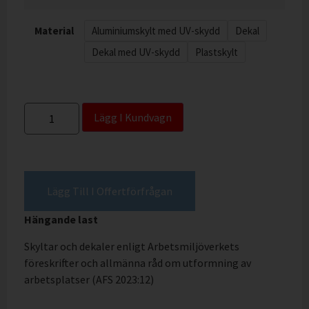
Material
Aluminiumskylt med UV-skydd
Dekal
Dekal med UV-skydd
Plastskylt
Lägg I Kundvagn
Lägg Till I Offertförfrågan
Hängande last
Skyltar och dekaler enligt Arbetsmiljöverkets
föreskrifter och allmänna råd om utformning av
arbetsplatser (AFS 2023:12)