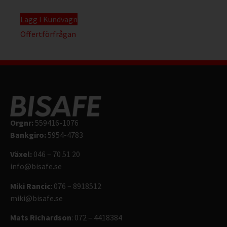
Lägg I Kundvagn
Offertförfrågan
Orgnr:
559416-1076
Bankgiro:
5954-4783
Växel:
046 – 70 51 20
info@bisafe.se
Miki Rancic
: 076 – 8918512
miki@bisafe.se
Mats Richardson
: 072 – 4418384