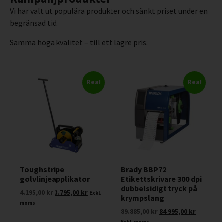
Vi har valt ut populära produkter och sänkt priset under en
begränsad tid.
Samma höga kvalitet – till ett lägre pris.
Rea!
Rea!
Toughstripe
Brady BBP72
golvlinjeapplikator
Etikettskrivare 300 dpi
dubbelsidigt tryck på
4.195,00
kr
3.795,00
kr
Exkl.
krympslang
moms
89.885,00
kr
84.995,00
kr
Exkl. moms