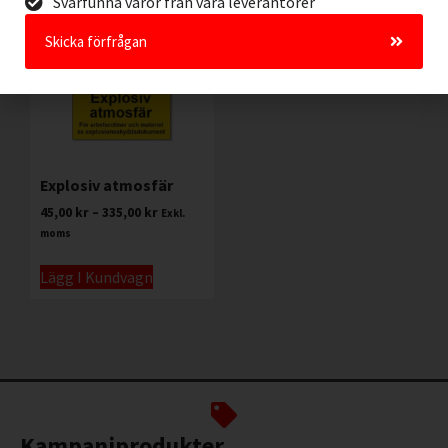
Svårfunna varor från våra leverantörer
Skicka förfrågan
Explosiv atmosfär
45,00
kr
–
335,00
kr
Exkl.
moms
Lägg I Kundvagn
Kampanjprodukter