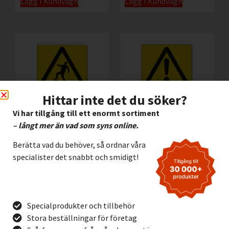
Lägg I Kundvagn
Lägg I Kundvagn
Hittar inte det du söker?
Vi har tillgång till ett enormt sortiment
– långt mer än vad som syns online.
Fallrisk
Fara
Berätta vad du behöver, så ordnar våra
45,00
kr
–
335,00
kr
45,00
kr
–
335,00
kr
Exkl.
Exkl.
specialister det snabbt och smidigt!
moms
moms
Lägg I Kundvagn
Lägg I Kundvagn
Specialprodukter och tillbehör
Stora beställningar för företag