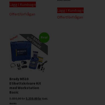
Lägg I Kundvagn
Lägg I Kundvagn
Offertförfrågan
Offertförfrågan
Rea!
Brady M510
Etikettskrivare Kit
med Workstation
Basic
5.850,00
kr
5.350,00
kr
Exkl.
moms