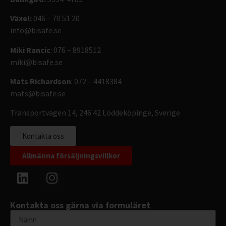
Växel:
046 – 70 51 20
info@bisafe.se
Miki Rancic
: 076 – 8918512
miki@bisafe.se
Mats Richardson
: 072 – 4418384
mats@bisafe.se
Transportvägen 14, 246 42 Löddeköpinge, Sverige
Kontakta oss
Allmänna försäljningsvillkor
Kontakta oss gärna via formuläret