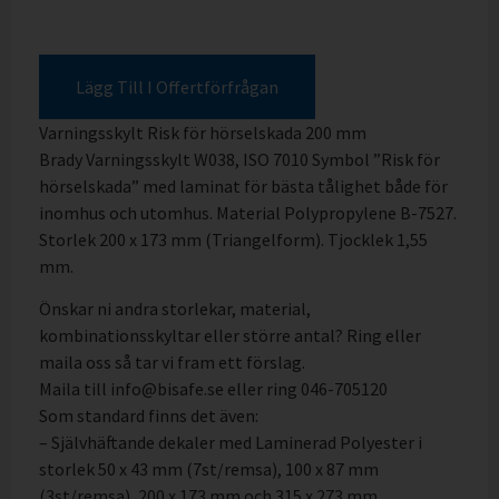
Lägg Till I Offertförfrågan
Varningsskylt Risk för hörselskada 200 mm
Brady Varningsskylt W038, ISO 7010 Symbol ”Risk för
hörselskada” med laminat för bästa tålighet både för
inomhus och utomhus. Material Polypropylene B-7527.
Storlek 200 x 173 mm (Triangelform). Tjocklek 1,55
mm.
Önskar ni andra storlekar, material,
kombinationsskyltar eller större antal? Ring eller
maila oss så tar vi fram ett förslag.
Maila till info@bisafe.se eller ring 046-705120
Som standard finns det även:
– Självhäftande dekaler med Laminerad Polyester i
storlek 50 x 43 mm (7st/remsa), 100 x 87 mm
(3st/remsa), 200 x 173 mm och 315 x 273 mm.