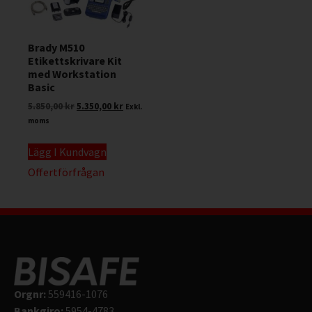
Brady M510
Etikettskrivare Kit
med Workstation
Basic
5.850,00
kr
5.350,00
kr
Exkl.
moms
Lägg I Kundvagn
Offertförfrågan
Orgnr:
559416-1076
Bankgiro:
5954-4783