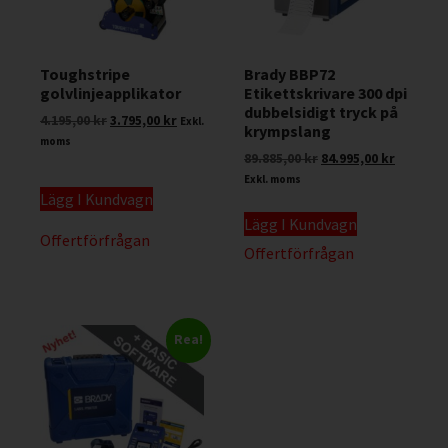
Toughstripe
Brady BBP72
golvlinjeapplikator
Etikettskrivare 300 dpi
dubbelsidigt tryck på
4.195,00
kr
3.795,00
kr
Exkl.
krympslang
moms
89.885,00
kr
84.995,00
kr
Exkl. moms
Lägg I Kundvagn
Lägg I Kundvagn
Offertförfrågan
Offertförfrågan
Rea!