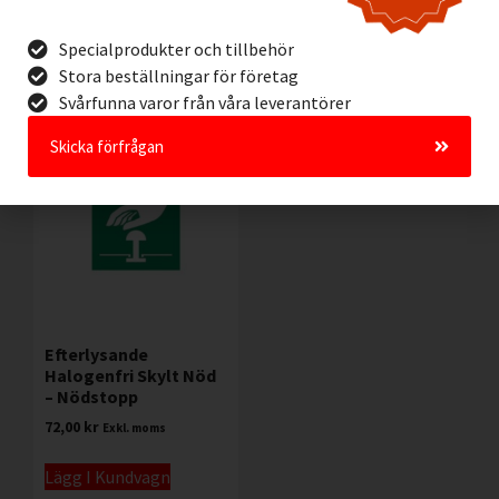
Lägg I Kundvagn
Lägg I Kundvagn
Offertförfrågan
Specialprodukter och tillbehör
Offertförfrågan
Stora beställningar för företag
Svårfunna varor från våra leverantörer
Skicka förfrågan
Efterlysande
Halogenfri Skylt Nöd
– Nödstopp
72,00
kr
Exkl. moms
Lägg I Kundvagn