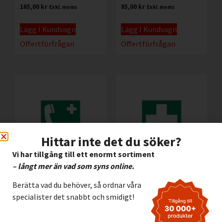
165,00
kr
85,00
kr
Exkl. moms
Exkl. moms
Lägg I Kundvagn
Lägg I Kundvagn
Offertförfrågan
Offertförfrågan
Hittar inte det du söker?
Vi har tillgång till ett enormt sortiment
– långt mer än vad som syns online.
Efterlysande
Efterlysande Alu.skylt
Berätta vad du behöver, så ordnar våra
Halogenfri Skylt Nöd
Nöd – Första hjälpen
– Telefon
specialister det snabbt och smidigt!
112,00
kr
Exkl. moms
72,00
kr
Exkl. moms