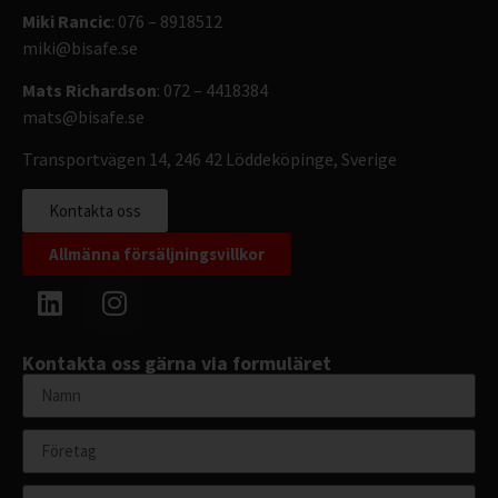
Miki Rancic
: 076 – 8918512
miki@bisafe.se
Mats Richardson
: 072 – 4418384
mats@bisafe.se
Transportvägen 14, 246 42 Löddeköpinge, Sverige
Kontakta oss
Allmänna försäljningsvillkor
Kontakta oss gärna via formuläret