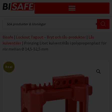
Bisafe
|
Lockout Tagout – Bryt och lås-produkter
|
Lås
kulventiler
|
Prinzing Litet kulventillås i polypropenplast för
rör mellan Ø 14,5-52,5 mm
Rea!