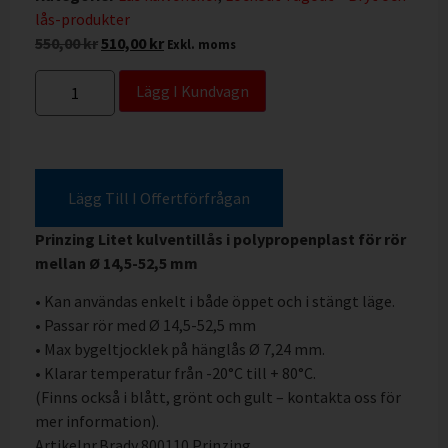
lås-produkter
550,00
kr
510,00
kr
Exkl. moms
Lägg I Kundvagn
Lägg Till I Offertförfrågan
Prinzing Litet kulventillås i polypropenplast för rör
mellan Ø 14,5-52,5 mm
• Kan användas enkelt i både öppet och i stängt läge.
• Passar rör med Ø 14,5-52,5 mm
• Max bygeltjocklek på hänglås Ø 7,24 mm.
• Klarar temperatur från -20°C till + 80°C.
(Finns också i blått, grönt och gult – kontakta oss för
mer information).
Artikelnr.Brady 800110 Prinzing.