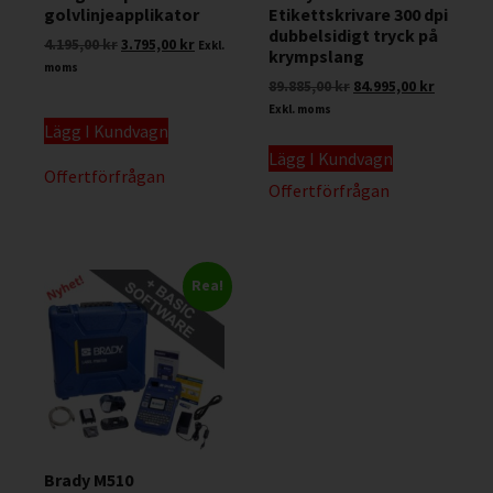
golvlinjeapplikator
Etikettskrivare 300 dpi
dubbelsidigt tryck på
4.195,00
kr
3.795,00
kr
Exkl.
krympslang
moms
89.885,00
kr
84.995,00
kr
Exkl. moms
Lägg I Kundvagn
Lägg I Kundvagn
Offertförfrågan
Offertförfrågan
Rea!
Brady M510