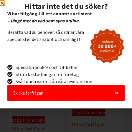
Hittar inte det du söker?
Vi har tillgång till ett enormt sortiment
– långt mer än vad som syns online.
Rea!
Berätta vad du behöver, så ordnar våra
specialister det snabbt och smidigt!
Specialprodukter och tillbehör
Stora beställningar för företag
Justerbart
Låsbygel i rostfritt
Svårfunna varor från våra leverantörer
rattventillås i
stål Brady 873384
polypropen för ventil
655,00
kr
599,00
kr
Exkl.
Ø 25-165 mm. Brady
Skicka förfrågan
moms
064057
1.070,00
kr
Exkl. moms
Lägg I Kundvagn
Lägg I Kundvagn
Offertförfrågan
Offertförfrågan