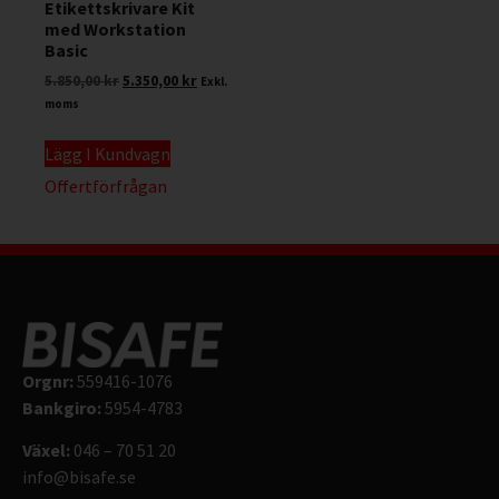
Etikettskrivare Kit
med Workstation
Basic
5.850,00
kr
5.350,00
kr
Exkl.
moms
Lägg I Kundvagn
Offertförfrågan
Orgnr:
559416-1076
Bankgiro:
5954-4783
Växel:
046 – 70 51 20
info@bisafe.se