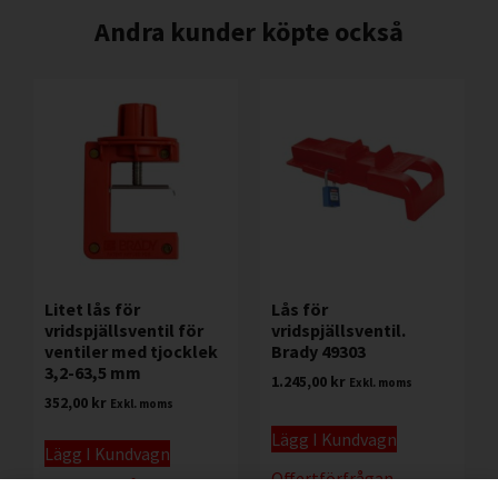
Andra kunder köpte också
Litet lås för
Lås för
vridspjällsventil för
vridspjällsventil.
ventiler med tjocklek
Brady 49303
3,2-63,5 mm
1.245,00
kr
Exkl. moms
352,00
kr
Exkl. moms
Lägg I Kundvagn
Lägg I Kundvagn
Offertförfrågan
Offertförfrågan