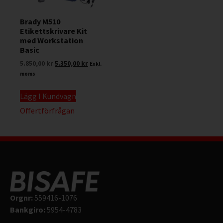
Brady M510
Etikettskrivare Kit
med Workstation
Basic
5.850,00
kr
5.350,00
kr
Exkl.
moms
Lägg I Kundvagn
Offertförfrågan
Orgnr:
559416-1076
Bankgiro:
5954-4783