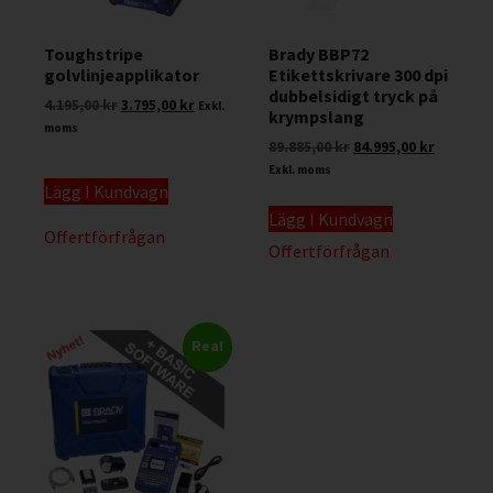
Toughstripe
Brady BBP72
golvlinjeapplikator
Etikettskrivare 300 dpi
dubbelsidigt tryck på
4.195,00
kr
3.795,00
kr
Exkl.
krympslang
moms
89.885,00
kr
84.995,00
kr
Exkl. moms
Lägg I Kundvagn
Lägg I Kundvagn
Offertförfrågan
Offertförfrågan
Rea!