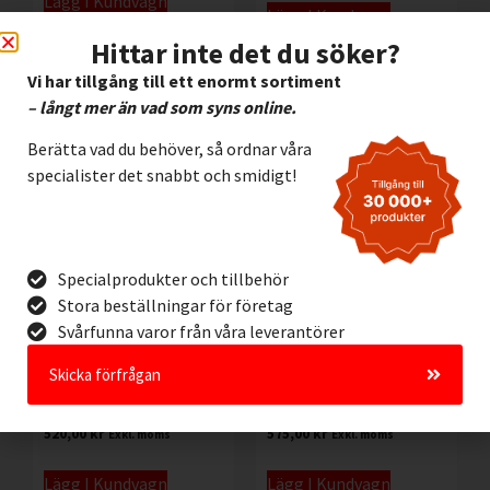
Lägg I Kundvagn
Lägg I Kundvagn
Offertförfrågan
Hittar inte det du söker?
Offertförfrågan
Vi har tillgång till ett enormt sortiment
– långt mer än vad som syns online.
Berätta vad du behöver, så ordnar våra
specialister det snabbt och smidigt!
Specialprodukter och tillbehör
Stora beställningar för företag
Svårfunna varor från våra leverantörer
Rattventillås i
Hopfällbart
polypropen för ratt Ø
rattventillås i ABS-
Skicka förfrågan
165-254 mm. Brady
plast för ratt Ø 76–178
065563
mm. Brady 148648
520,00
kr
575,00
kr
Exkl. moms
Exkl. moms
Lägg I Kundvagn
Lägg I Kundvagn