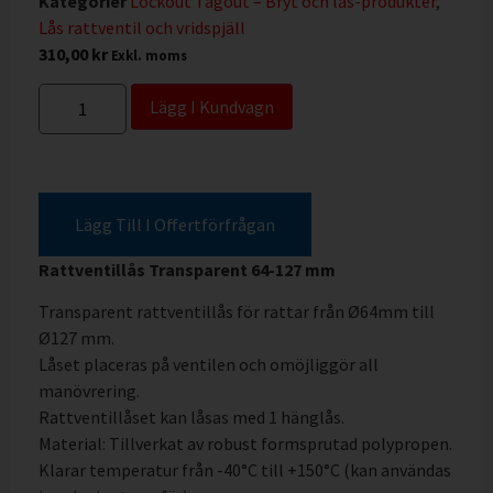
Kategorier
Lockout Tagout – Bryt och lås-produkter
,
Lås rattventil och vridspjäll
310,00
kr
Exkl. moms
Lägg I Kundvagn
Lägg Till I Offertförfrågan
Rattventillås Transparent 64-127 mm
Transparent rattventillås för rattar från Ø64mm till
Ø127 mm.
Låset placeras på ventilen och omöjliggör all
manövrering.
Rattventillåset kan låsas med 1 hänglås.
Material: Tillverkat av robust formsprutad polypropen.
Klarar temperatur från -40°C till +150°C (kan användas