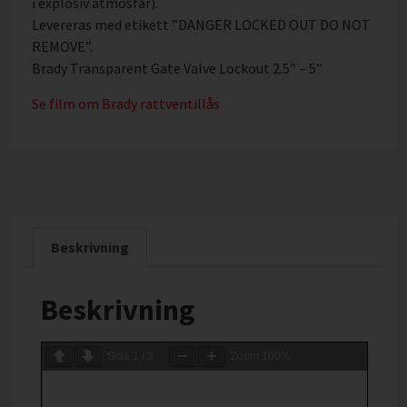
i explosiv atmosfär).
Levereras med etikett ”DANGER LOCKED OUT DO NOT
REMOVE”.
Brady Transparent Gate Valve Lockout 2.5″ – 5″
Se film om Brady rattventillås
Beskrivning
Beskrivning
Sida
1
/
3
Zoom
100%