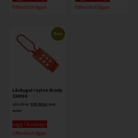
Offertförfrågan
Offertförfrågan
Rea!
Låsbygel i nylon Brady
236916
155,00
kr
130,00
kr
Exkl.
moms
Lägg I Kundvagn
Offertförfrågan