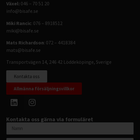
Växel:
046 – 70 51 20
info@bisafe.se
Miki Rancic
: 076 – 8918512
miki@bisafe.se
Mats Richardson
: 072 – 4418384
mats@bisafe.se
Transportvägen 14, 246 42 Löddeköpinge, Sverige
Kontakta oss
Allmänna försäljningsvillkor
Kontakta oss gärna via formuläret