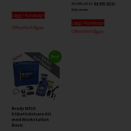
89.885,00
kr
84.995,00
kr
Exkl. moms
Lägg I Kundvagn
Lägg I Kundvagn
Offertförfrågan
Offertförfrågan
Rea!
Brady M510
Etikettskrivare Kit
med Workstation
Basic