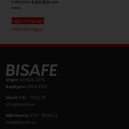
5.850,00
kr
5.350,00
kr
Exkl.
moms
Lägg I Kundvagn
Offertförfrågan
Orgnr:
559416-1076
Bankgiro:
5954-4783
Växel:
046 – 70 51 20
info@bisafe.se
Miki Rancic
: 076 – 8918512
miki@bisafe.se