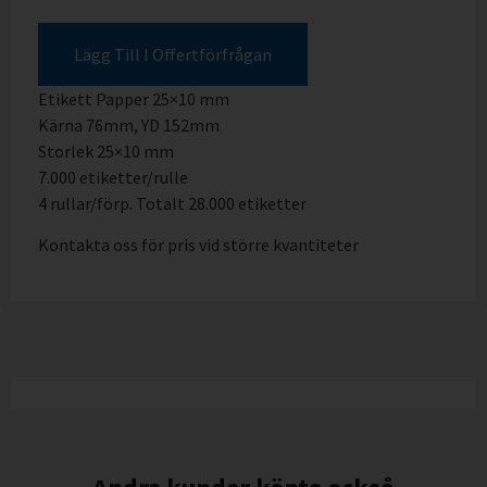
Lägg Till I Offertförfrågan
Etikett Papper 25×10 mm
Kärna 76mm, YD 152mm
Storlek 25×10 mm
7.000 etiketter/rulle
4 rullar/förp. Totalt 28.000 etiketter
Kontakta oss för pris vid större kvantiteter