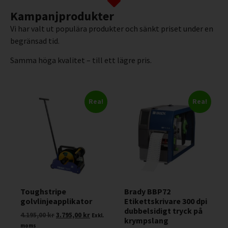
Kampanjprodukter
Vi har valt ut populära produkter och sänkt priset under en
begränsad tid.
Samma höga kvalitet – till ett lägre pris.
Rea!
Rea!
Toughstripe
Brady BBP72
golvlinjeapplikator
Etikettskrivare 300 dpi
dubbelsidigt tryck på
4.195,00
kr
3.795,00
kr
Exkl.
krympslang
moms