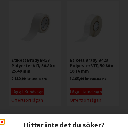
Etikett Brady B423
Etikett Brady B423
Polyester VIT, 50.80 x
Polyester VIT, 50.80 x
25.40 mm
10.16 mm
2.110,00
kr
3.165,00
kr
Exkl. moms
Exkl. moms
Lägg I Kundvagn
Lägg I Kundvagn
Offertförfrågan
Offertförfrågan
Hittar inte det du söker?