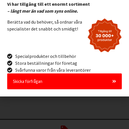
Vi har tillgång till ett enormt sortiment
– långt mer än vad som syns online.
Berätta vad du behöver, så ordnar våra
specialister det snabbt och smidigt!
Etikett Brady B423
Polyester VIT, 38.10 x
Specialprodukter och tillbehör
12.70 mm
Stora beställningar för företag
2.795,00
kr
Exkl. moms
Svårfunna varor från våra leverantörer
Lägg I Kundvagn
Skicka förfrågan
Offertförfrågan