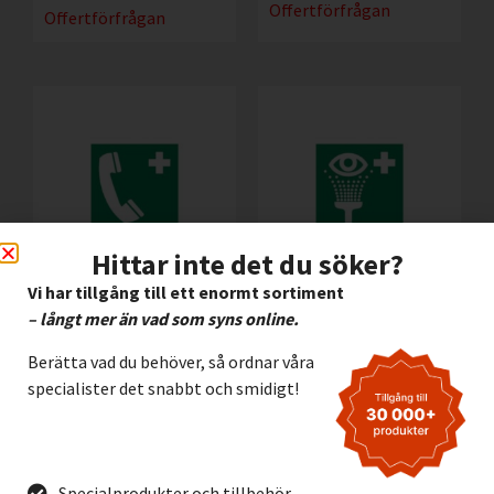
Offertförfrågan
Offertförfrågan
Hittar inte det du söker?
Vi har tillgång till ett enormt sortiment
Efterlysande
Efterlysande Alu.skylt
– långt mer än vad som syns online.
Halogenfri Skylt Nöd
Nöd – Ögondusch
– Telefon
Berätta vad du behöver, så ordnar våra
112,00
kr
Exkl. moms
specialister det snabbt och smidigt!
72,00
kr
Exkl. moms
Lägg I Kundvagn
Lägg I Kundvagn
Offertförfrågan
Offertförfrågan
Specialprodukter och tillbehör