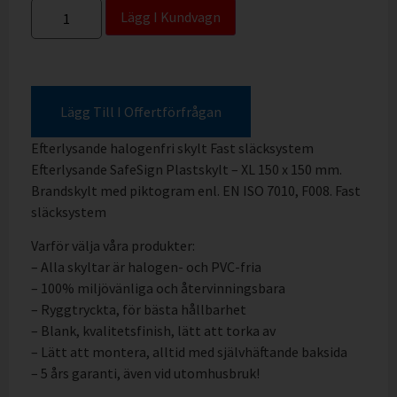
Lägg I Kundvagn
Lägg Till I Offertförfrågan
Efterlysande halogenfri skylt Fast släcksystem
Efterlysande SafeSign Plastskylt – XL 150 x 150 mm.
Brandskylt med piktogram enl. EN ISO 7010, F008. Fast
släcksystem
Varför välja våra produkter:
– Alla skyltar är halogen- och PVC-fria
– 100% miljövänliga och återvinningsbara
– Ryggtryckta, för bästa hållbarhet
– Blank, kvalitetsfinish, lätt att torka av
– Lätt att montera, alltid med självhäftande baksida
– 5 års garanti, även vid utomhusbruk!