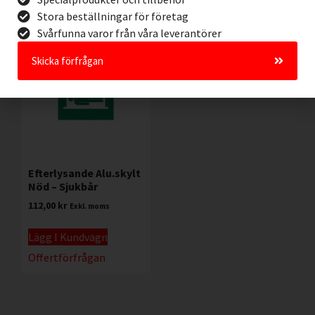
Stora beställningar för företag
Svårfunna varor från våra leverantörer
Skicka förfrågan
Efterlysande Alu.skylt
Nöd – Sjukbår
112,00
kr
Exkl. moms
Lägg I Kundvagn
Offertförfrågan