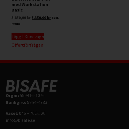
med Workstation
Basic
5.850,00
kr
5.350,00
kr
Exkl.
moms
Lägg I Kundvagn
Offertförfrågan
Orgnr:
559416-1076
Bankgiro:
5954-4783
Växel:
046 – 70 51 20
info@bisafe.se