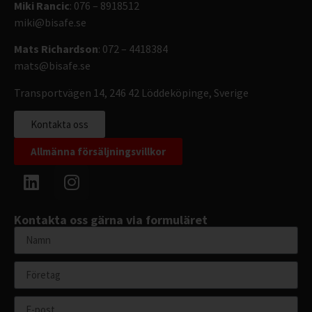
Miki Rancic
: 076 – 8918512
miki@bisafe.se
Mats Richardson
: 072 – 4418384
mats@bisafe.se
Transportvägen 14, 246 42 Löddeköpinge, Sverige
Kontakta oss
Allmänna försäljningsvillkor
Kontakta oss gärna via formuläret