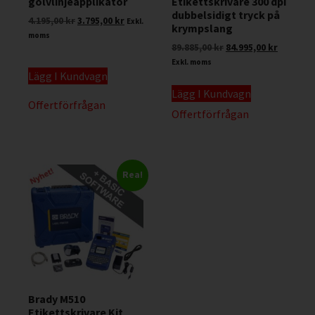
golvlinjeapplikator
Etikettskrivare 300 dpi
dubbelsidigt tryck på
4.195,00
kr
3.795,00
kr
Exkl.
krympslang
moms
89.885,00
kr
84.995,00
kr
Exkl. moms
Lägg I Kundvagn
Lägg I Kundvagn
Offertförfrågan
Offertförfrågan
Rea!
Brady M510
Etikettskrivare Kit