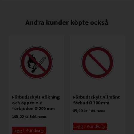
Andra kunder köpte också
Förbudsskylt Rökning
Förbudsskylt Allmänt
och öppen eld
förbud Ø 100 mm
förbjuden Ø 200 mm
85,00
kr
Exkl. moms
165,00
kr
Exkl. moms
Lägg I Kundvagn
Lägg I Kundvagn