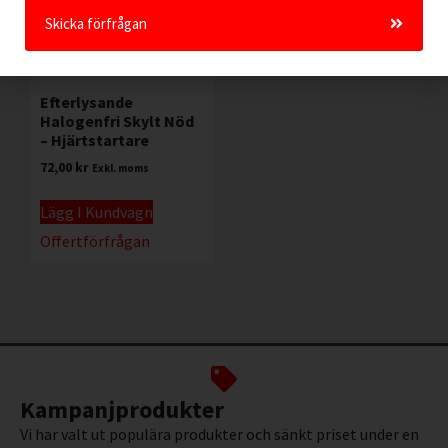
Skicka förfrågan
Efterlysande
Halogenfri Skylt Nöd
– Hjärtstartare
72,00
kr
Exkl. moms
Lägg I Kundvagn
Offertförfrågan
Kampanjprodukter
Vi har valt ut populära produkter och sänkt priset under en