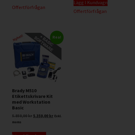
Lägg I Kundvagn
Offertförfrågan
Offertförfrågan
Rea!
Brady M510
Etikettskrivare Kit
med Workstation
Basic
5.850,00
kr
5.350,00
kr
Exkl.
moms