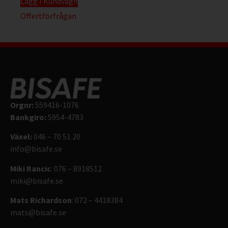
Lägg I Kundvagn
Offertförfrågan
Orgnr:
559416-1076
Bankgiro:
5954-4783
Växel:
046 – 70 51 20
info@bisafe.se
Miki Rancic
: 076 – 8918512
miki@bisafe.se
Mats Richardson
: 072 – 4418384
mats@bisafe.se