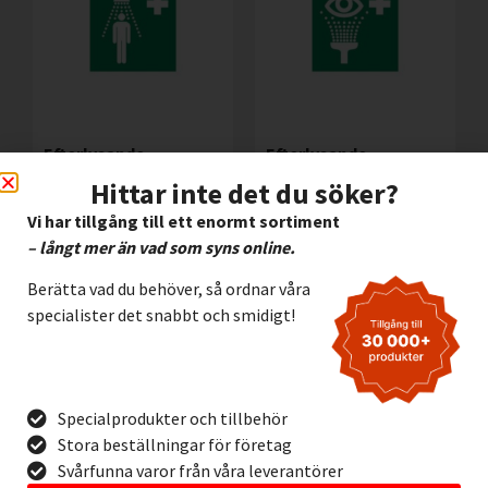
Efterlysande
Efterlysande
Halogenfri Skylt Nöd
Halogenfri Skylt Nöd
Hittar inte det du söker?
– Dusch
– Ögondusch
Vi har tillgång till ett enormt sortiment
72,00
kr
72,00
kr
Exkl. moms
Exkl. moms
– långt mer än vad som syns online.
Lägg I Kundvagn
Lägg I Kundvagn
Berätta vad du behöver, så ordnar våra
Offertförfrågan
Offertförfrågan
specialister det snabbt och smidigt!
Specialprodukter och tillbehör
Stora beställningar för företag
Svårfunna varor från våra leverantörer