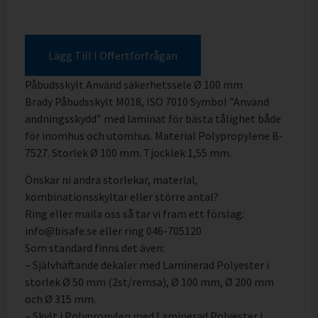
Lägg Till I Offertförfrågan
Påbudsskylt Använd säkerhetssele Ø 100 mm
Brady Påbudsskylt M018, ISO 7010 Symbol ”Använd
andningsskydd” med laminat för bästa tålighet både
för inomhus och utomhus. Material Polypropylene B-
7527. Storlek Ø 100 mm. Tjocklek 1,55 mm.
Önskar ni andra storlekar, material,
kombinationsskyltar eller större antal?
Ring eller maila oss så tar vi fram ett förslag:
info@bisafe.se eller ring 046-705120
Som standard finns det även:
– Självhäftande dekaler med Laminerad Polyester i
storlek Ø 50 mm (2st/remsa), Ø 100 mm, Ø 200 mm
och Ø 315 mm.
– Skylt i Polypropylen med Laminerad Polyester i