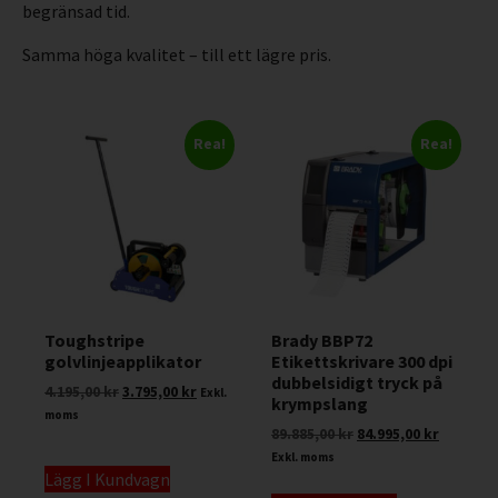
begränsad tid.
Samma höga kvalitet – till ett lägre pris.
Rea!
Rea!
Toughstripe
Brady BBP72
golvlinjeapplikator
Etikettskrivare 300 dpi
dubbelsidigt tryck på
4.195,00
kr
3.795,00
kr
Exkl.
krympslang
moms
89.885,00
kr
84.995,00
kr
Exkl. moms
Lägg I Kundvagn