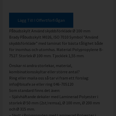
Lägg Till I Offertförfrågan
Påbudsskylt Använd skyddsförkläde Ø 100 mm
Brady Påbudsskylt M026, ISO 7010 Symbol ”Använd
skyddsförkläde” med laminat för bästa tålighet både
för inomhus och utomhus. Material Polypropylene B-
7527. Storlek Ø 100 mm. Tjocklek 1,55 mm.
Önskar ni andra storlekar, material,
kombinationsskyltar eller större antal?
Ring eller maila oss så tar vi fram ett förslag:
info@bisafe.se eller ring 046-705120
Som standard finns det även:
– Självhäftande dekaler med Laminerad Polyester i
storlek Ø 50 mm (2st/remsa), Ø 100 mm, Ø 200 mm
och Ø 315 mm.
– Skylt i Polypropylen med Laminerad Polyester i