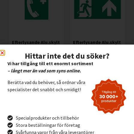
Efterlysande Alu.skylt
Efterlysande Alu.skylt
Nöd -Telefon
Utrymningsväg
Framåt 300x150mm
Hittar inte det du söker?
112,00
kr
Exkl. moms
205,00
kr
Exkl. moms
Vi har tillgång till ett enormt sortiment
– långt mer än vad som syns online.
Lägg I Kundvagn
Lägg I Kundvagn
Offertförfrågan
Berätta vad du behöver, så ordnar våra
Offertförfrågan
specialister det snabbt och smidigt!
Specialprodukter och tillbehör
Stora beställningar för företag
Svårfunna varor från våra leverantörer