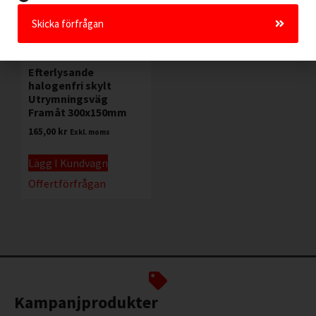
Skicka förfrågan
Efterlysande
halogenfri skylt
Utrymningsväg
Framåt 300x150mm
165,00
kr
Exkl. moms
Lägg I Kundvagn
Offertförfrågan
Kampanjprodukter