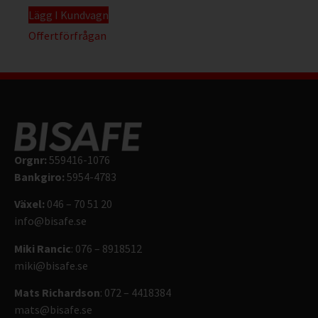
Lägg I Kundvagn
Offertförfrågan
Orgnr:
559416-1076
Bankgiro:
5954-4783
Växel:
046 – 70 51 20
info@bisafe.se
Miki Rancic
: 076 – 8918512
miki@bisafe.se
Mats Richardson
: 072 – 4418384
mats@bisafe.se