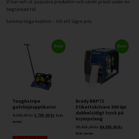
Vi har valt ut populära produkter och sänkt priset under en
begränsad tid.
Samma höga kvalitet – till ett lägre pris.
Rea!
Rea!
Toughstripe
Brady BBP72
golvlinjeapplikator
Etikettskrivare 300 dpi
dubbelsidigt tryck på
4.195,00
kr
3.795,00
kr
Exkl.
krympslang
moms
89.885,00
kr
84.995,00
kr
Exkl. moms