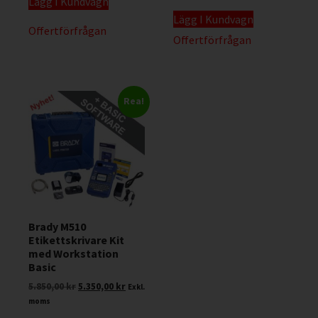
Lägg I Kundvagn
Lägg I Kundvagn
Offertförfrågan
Offertförfrågan
Rea!
Brady M510
Etikettskrivare Kit
med Workstation
Basic
5.850,00
kr
5.350,00
kr
Exkl.
moms