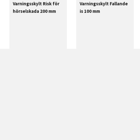
Varningsskylt Risk för
Varningsskylt Fallande
hörselskada 200 mm
is 100 mm
140,00
kr
70,00
kr
Exkl. moms
Exkl. moms