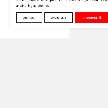
Varningsskylt Köras
användning av cookies.
över av fjärrstyrd
maskin 100 mm
Anpassa
Avvisa alla
Acceptera alla
70,00
kr
Exkl. moms