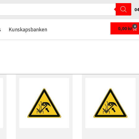
04
0
0,00
kr
s
Kunskapsbanken