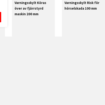
Varningsskylt Köras
Varningsskylt Risk för
över av fjärrstyrd
hörselskada 100 mm
maskin 200 mm
70,00
kr
140,00
kr
Exkl. moms
Exkl. moms